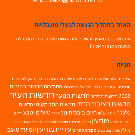
לפרטים: Avihai.ZoomAt@gmail.com
האתר בתהליך הנגשה לבעלי מוגבלויות
אנו עושים כל מאמץ להשלים את הנגשת האתר! במידה ונתקלת
בבעיה אנא פנה אלינו!
תגיות
בר מצווה
אינטרנט
אתר השבוע
בני נוער
בריאות ורפואה
האגף לשירותים
בתי ספר
חדשות בחירות
התנדבות
המלצת דתילי
חברתיים
הרב אליעזר שינוולד
חדשות העיר
חדשות הנוער
2008
חדשות הבידור
חדשות הציבור הדתי
חדשות חסד מקומי
חדשות
חיים ביבס
טיולים וטבע
כלכלה
חינוך
חידון פ"ש
ילדים
חנוכה
מודיעין
כתבות
מד"א
מודיעין מכבים רעות
מלחמת חרבות ברזל
משרד החינוך
עיריית מודיעין
עמיעד טאוב
נדל"ן
ספורט
ספרים
נשים
נפתלי בנט