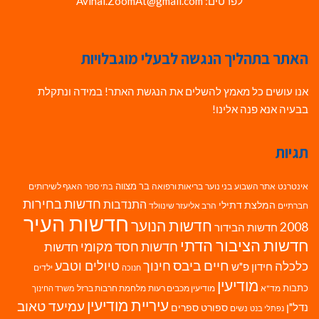
לפרטים: Avihai.ZoomAt@gmail.com
האתר בתהליך הנגשה לבעלי מוגבלויות
אנו עושים כל מאמץ להשלים את הנגשת האתר! במידה ונתקלת
בבעיה אנא פנה אלינו!
תגיות
בר מצווה
אינטרנט
אתר השבוע
בני נוער
בריאות ורפואה
האגף לשירותים
בתי ספר
חדשות בחירות
התנדבות
המלצת דתילי
חברתיים
הרב אליעזר שינוולד
חדשות העיר
חדשות הנוער
2008
חדשות הבידור
חדשות הציבור הדתי
חדשות חסד מקומי
חדשות
חיים ביבס
טיולים וטבע
כלכלה
חינוך
חידון פ"ש
ילדים
חנוכה
מודיעין
כתבות
מד"א
מודיעין מכבים רעות
מלחמת חרבות ברזל
משרד החינוך
עיריית מודיעין
עמיעד טאוב
נדל"ן
ספורט
ספרים
נשים
נפתלי בנט