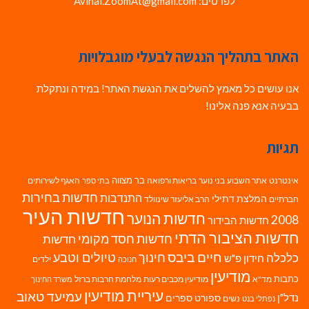
לפרטים: Avihai.ZoomAt@gmail.com
האתר בתהליך הנגשה לבעלי מוגבלויות
אנו עושים כל מאמץ להשלים את הנגשת האתר! במידה ונתקלת
בבעיה אנא פנה אלינו!
תגיות
בר מצווה
אינטרנט
אתר השבוע
בני נוער
בריאות ורפואה
האגף לשירותים
בתי ספר
חדשות בחירות
התנדבות
המלצת דתילי
חברתיים
הרב אליעזר שינוולד
חדשות העיר
חדשות הנוער
2008
חדשות הבידור
חדשות הציבור הדתי
חדשות חסד מקומי
חדשות
חיים ביבס
טיולים וטבע
כלכלה
חינוך
חידון פ"ש
ילדים
חנוכה
מודיעין
כתבות
מד"א
מודיעין מכבים רעות
מלחמת חרבות ברזל
משרד החינוך
עיריית מודיעין
עמיעד טאוב
נדל"ן
ספורט
ספרים
נשים
נפתלי בנט