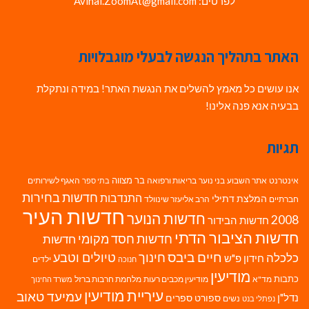
לפרטים: Avihai.ZoomAt@gmail.com
האתר בתהליך הנגשה לבעלי מוגבלויות
אנו עושים כל מאמץ להשלים את הנגשת האתר! במידה ונתקלת
בבעיה אנא פנה אלינו!
תגיות
בר מצווה
אינטרנט
אתר השבוע
בני נוער
בריאות ורפואה
האגף לשירותים
בתי ספר
חדשות בחירות
התנדבות
המלצת דתילי
חברתיים
הרב אליעזר שינוולד
חדשות העיר
חדשות הנוער
2008
חדשות הבידור
חדשות הציבור הדתי
חדשות חסד מקומי
חדשות
חיים ביבס
טיולים וטבע
כלכלה
חינוך
חידון פ"ש
ילדים
חנוכה
מודיעין
כתבות
מד"א
מודיעין מכבים רעות
מלחמת חרבות ברזל
משרד החינוך
עיריית מודיעין
עמיעד טאוב
נדל"ן
ספורט
ספרים
נשים
נפתלי בנט