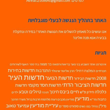
לפרטים: Avihai.ZoomAt@gmail.com
האתר בתהליך הנגשה לבעלי מוגבלויות
אנו עושים כל מאמץ להשלים את הנגשת האתר! במידה ונתקלת
בבעיה אנא פנה אלינו!
תגיות
בר מצווה
אינטרנט
אתר השבוע
בני נוער
בריאות ורפואה
האגף לשירותים
בתי ספר
חדשות בחירות
התנדבות
המלצת דתילי
חברתיים
הרב אליעזר שינוולד
חדשות העיר
חדשות הנוער
2008
חדשות הבידור
חדשות הציבור הדתי
חדשות חסד מקומי
חדשות
חיים ביבס
טיולים וטבע
כלכלה
חינוך
חידון פ"ש
ילדים
חנוכה
מודיעין
כתבות
מד"א
מודיעין מכבים רעות
מלחמת חרבות ברזל
משרד החינוך
עיריית מודיעין
עמיעד טאוב
נדל"ן
ספורט
ספרים
נשים
נפתלי בנט