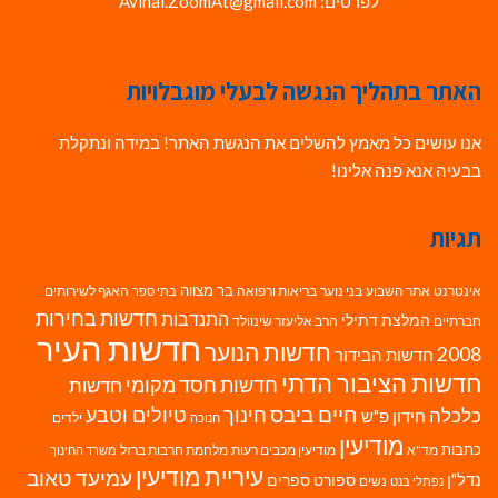
לפרטים: Avihai.ZoomAt@gmail.com
האתר בתהליך הנגשה לבעלי מוגבלויות
אנו עושים כל מאמץ להשלים את הנגשת האתר! במידה ונתקלת
בבעיה אנא פנה אלינו!
תגיות
בר מצווה
אינטרנט
אתר השבוע
בני נוער
בריאות ורפואה
האגף לשירותים
בתי ספר
חדשות בחירות
התנדבות
המלצת דתילי
חברתיים
הרב אליעזר שינוולד
חדשות העיר
חדשות הנוער
2008
חדשות הבידור
חדשות הציבור הדתי
חדשות חסד מקומי
חדשות
חיים ביבס
טיולים וטבע
כלכלה
חינוך
חידון פ"ש
ילדים
חנוכה
מודיעין
כתבות
מד"א
מודיעין מכבים רעות
מלחמת חרבות ברזל
משרד החינוך
עיריית מודיעין
עמיעד טאוב
נדל"ן
ספורט
ספרים
נשים
נפתלי בנט