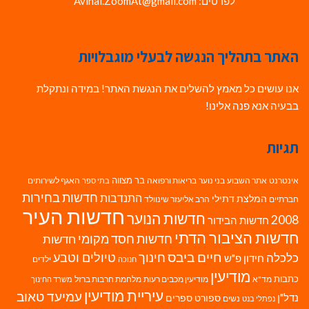
לפרטים: Avihai.ZoomAt@gmail.com
האתר בתהליך הנגשה לבעלי מוגבלויות
אנו עושים כל מאמץ להשלים את הנגשת האתר! במידה ונתקלת
בבעיה אנא פנה אלינו!
תגיות
בר מצווה
אינטרנט
אתר השבוע
בני נוער
בריאות ורפואה
האגף לשירותים
בתי ספר
חדשות בחירות
התנדבות
המלצת דתילי
חברתיים
הרב אליעזר שינוולד
חדשות העיר
חדשות הנוער
2008
חדשות הבידור
חדשות הציבור הדתי
חדשות חסד מקומי
חדשות
חיים ביבס
טיולים וטבע
כלכלה
חינוך
חידון פ"ש
ילדים
חנוכה
מודיעין
כתבות
מד"א
מודיעין מכבים רעות
מלחמת חרבות ברזל
משרד החינוך
עיריית מודיעין
עמיעד טאוב
נדל"ן
ספורט
ספרים
נשים
נפתלי בנט