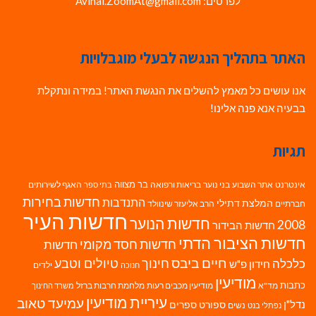
לפרטים: Avihai.ZoomAt@gmail.com
האתר בתהליך הנגשה לבעלי מוגבלויות
אנו עושים כל מאמץ להשלים את הנגשת האתר! במידה ונתקלת
בבעיה אנא פנה אלינו!
תגיות
בר מצווה
אינטרנט
אתר השבוע
בני נוער
בריאות ורפואה
האגף לשירותים
בתי ספר
חדשות בחירות
התנדבות
המלצת דתילי
חברתיים
הרב אליעזר שינוולד
חדשות העיר
חדשות הנוער
2008
חדשות הבידור
חדשות הציבור הדתי
חדשות חסד מקומי
חדשות
חיים ביבס
טיולים וטבע
כלכלה
חינוך
חידון פ"ש
ילדים
חנוכה
מודיעין
כתבות
מד"א
מודיעין מכבים רעות
מלחמת חרבות ברזל
משרד החינוך
עיריית מודיעין
עמיעד טאוב
נדל"ן
ספורט
ספרים
נשים
נפתלי בנט