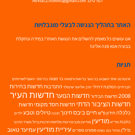
לפרטים: Avihai.ZoomAt@gmail.com
האתר בתהליך הנגשה לבעלי מוגבלויות
אנו עושים כל מאמץ להשלים את הנגשת האתר! במידה ונתקלת
בבעיה אנא פנה אלינו!
תגיות
בר מצווה
אינטרנט
אתר השבוע
בני נוער
בריאות ורפואה
האגף לשירותים
בתי ספר
חדשות בחירות
התנדבות
המלצת דתילי
חברתיים
הרב אליעזר שינוולד
חדשות העיר
חדשות הנוער
2008
חדשות הבידור
חדשות הציבור הדתי
חדשות חסד מקומי
חדשות
חיים ביבס
טיולים וטבע
כלכלה
חינוך
חידון פ"ש
ילדים
חנוכה
מודיעין
כתבות
מד"א
מודיעין מכבים רעות
מלחמת חרבות ברזל
משרד החינוך
עיריית מודיעין
עמיעד טאוב
נדל"ן
ספורט
ספרים
נשים
נפתלי בנט