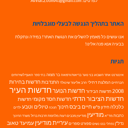
לפרטים: Avihai.ZoomAt@gmail.com
האתר בתהליך הנגשה לבעלי מוגבלויות
אנו עושים כל מאמץ להשלים את הנגשת האתר! במידה ונתקלת
בבעיה אנא פנה אלינו!
תגיות
בר מצווה
אינטרנט
אתר השבוע
בני נוער
בריאות ורפואה
האגף לשירותים
בתי ספר
חדשות בחירות
התנדבות
המלצת דתילי
חברתיים
הרב אליעזר שינוולד
חדשות העיר
חדשות הנוער
2008
חדשות הבידור
חדשות הציבור הדתי
חדשות חסד מקומי
חדשות
חיים ביבס
טיולים וטבע
כלכלה
חינוך
חידון פ"ש
ילדים
חנוכה
מודיעין
כתבות
מד"א
מודיעין מכבים רעות
מלחמת חרבות ברזל
משרד החינוך
עיריית מודיעין
עמיעד טאוב
נדל"ן
ספורט
ספרים
נשים
נפתלי בנט