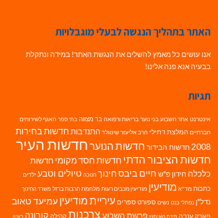
האתר בתהליך הנגשה לבעלי מוגבלויות
אנו עושים כל מאמץ להשלים את הנגשת האתר! במידה ונתקלת
בבעיה אנא פנה אלינו!
תגיות
בר מצווה
אינטרנט
אתר השבוע
בני נוער
בריאות ורפואה
האגף לשירותים
בתי ספר
חדשות בחירות
התנדבות
המלצת דתילי
חברתיים
הרב אליעזר שינוולד
חדשות העיר
חדשות הנוער
2008
חדשות הבידור
חדשות הציבור הדתי
חדשות חסד מקומי
חדשות
חיים ביבס
טיולים וטבע
כלכלה
חינוך
חידון פ"ש
ילדים
חנוכה
מודיעין
כתבות
מד"א
מודיעין מכבים רעות
מלחמת חרבות ברזל
משרד החינוך
עיריית מודיעין
עמיעד טאוב
נדל"ן
ספורט
ספרים
נשים
נפתלי בנט
צרכנות
פרשת השבוע
קורונה
פארק ענבה
קהילה
פינת האימוץ
ראיון