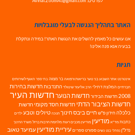
לפרטים: Avihai.ZoomAt@gmail.com
האתר בתהליך הנגשה לבעלי מוגבלויות
אנו עושים כל מאמץ להשלים את הנגשת האתר! במידה ונתקלת
בבעיה אנא פנה אלינו!
תגיות
בר מצווה
אינטרנט
אתר השבוע
בני נוער
בריאות ורפואה
האגף לשירותים
בתי ספר
חדשות בחירות
התנדבות
המלצת דתילי
חברתיים
הרב אליעזר שינוולד
חדשות העיר
חדשות הנוער
2008
חדשות הבידור
חדשות הציבור הדתי
חדשות חסד מקומי
חדשות
חיים ביבס
טיולים וטבע
כלכלה
חינוך
חידון פ"ש
ילדים
חנוכה
מודיעין
כתבות
מד"א
מודיעין מכבים רעות
מלחמת חרבות ברזל
משרד החינוך
עיריית מודיעין
עמיעד טאוב
נדל"ן
ספורט
ספרים
נשים
נפתלי בנט