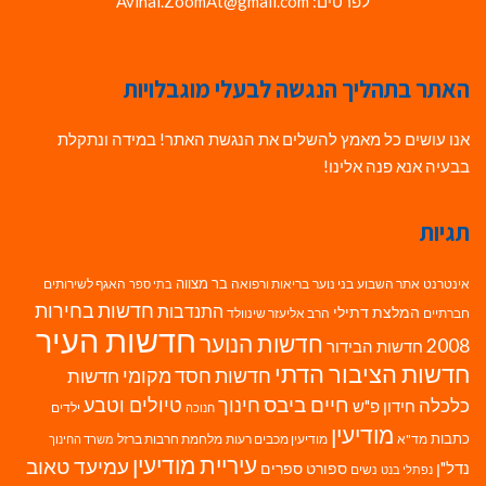
לפרטים: Avihai.ZoomAt@gmail.com
האתר בתהליך הנגשה לבעלי מוגבלויות
אנו עושים כל מאמץ להשלים את הנגשת האתר! במידה ונתקלת
בבעיה אנא פנה אלינו!
תגיות
בר מצווה
אינטרנט
אתר השבוע
בני נוער
בריאות ורפואה
האגף לשירותים
בתי ספר
חדשות בחירות
התנדבות
המלצת דתילי
חברתיים
הרב אליעזר שינוולד
חדשות העיר
חדשות הנוער
2008
חדשות הבידור
חדשות הציבור הדתי
חדשות חסד מקומי
חדשות
חיים ביבס
טיולים וטבע
כלכלה
חינוך
חידון פ"ש
ילדים
חנוכה
מודיעין
כתבות
מד"א
מודיעין מכבים רעות
מלחמת חרבות ברזל
משרד החינוך
עיריית מודיעין
עמיעד טאוב
נדל"ן
ספורט
ספרים
נשים
נפתלי בנט