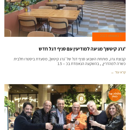
1 באוגוסט 2023
'גרג קיטשן' מגיעה למודיעין עם סניף דגל חדש
קבוצת גרג, פותחת השבוע סניף דגל של 'גרג קיטשן', מסעדת ביסטרו חלבית
כשרה למהדרין, , בהשקעה הנאמדת בכ – 1.5
קרא עוד ←
כלכלה וצר
כנות