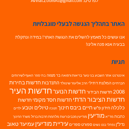
לפרטים: Avihai.ZoomAt@gmail.com
האתר בתהליך הנגשה לבעלי מוגבלויות
אנו עושים כל מאמץ להשלים את הנגשת האתר! במידה ונתקלת
בבעיה אנא פנה אלינו!
תגיות
בר מצווה
אינטרנט
אתר השבוע
בני נוער
בריאות ורפואה
האגף לשירותים
בתי ספר
חדשות בחירות
התנדבות
המלצת דתילי
חברתיים
הרב אליעזר שינוולד
חדשות העיר
חדשות הנוער
2008
חדשות הבידור
חדשות הציבור הדתי
חדשות חסד מקומי
חדשות
חיים ביבס
טיולים וטבע
כלכלה
חינוך
חידון פ"ש
ילדים
חנוכה
מודיעין
כתבות
מד"א
מודיעין מכבים רעות
מלחמת חרבות ברזל
משרד החינוך
עיריית מודיעין
עמיעד טאוב
נדל"ן
ספורט
ספרים
נשים
נפתלי בנט