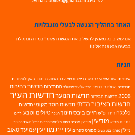
לפרטים: Avihai.ZoomAt@gmail.com
האתר בתהליך הנגשה לבעלי מוגבלויות
אנו עושים כל מאמץ להשלים את הנגשת האתר! במידה ונתקלת
בבעיה אנא פנה אלינו!
תגיות
בר מצווה
אינטרנט
אתר השבוע
בני נוער
בריאות ורפואה
האגף לשירותים
בתי ספר
חדשות בחירות
התנדבות
המלצת דתילי
חברתיים
הרב אליעזר שינוולד
חדשות העיר
חדשות הנוער
2008
חדשות הבידור
חדשות הציבור הדתי
חדשות חסד מקומי
חדשות
חיים ביבס
טיולים וטבע
כלכלה
חינוך
חידון פ"ש
ילדים
חנוכה
מודיעין
כתבות
מד"א
מודיעין מכבים רעות
מלחמת חרבות ברזל
משרד החינוך
עיריית מודיעין
עמיעד טאוב
נדל"ן
ספורט
ספרים
נשים
נפתלי בנט