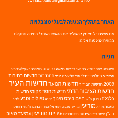
לפרטים: Avihai.ZoomAt@gmail.com
האתר בתהליך הנגשה לבעלי מוגבלויות
אנו עושים כל מאמץ להשלים את הנגשת האתר! במידה ונתקלת
בבעיה אנא פנה אלינו!
תגיות
בר מצווה
אינטרנט
אתר השבוע
בני נוער
בריאות ורפואה
האגף לשירותים
בתי ספר
חדשות בחירות
התנדבות
המלצת דתילי
חברתיים
הרב אליעזר שינוולד
חדשות העיר
חדשות הנוער
2008
חדשות הבידור
חדשות הציבור הדתי
חדשות חסד מקומי
חדשות
חיים ביבס
טיולים וטבע
כלכלה
חינוך
חידון פ"ש
ילדים
חנוכה
מודיעין
כתבות
מד"א
מודיעין מכבים רעות
מלחמת חרבות ברזל
משרד החינוך
עיריית מודיעין
עמיעד טאוב
נדל"ן
ספורט
ספרים
נשים
נפתלי בנט