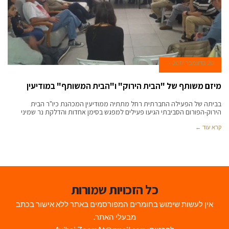
20 בדצמבר 2017
מיזם משותף של "הבית הירוק" ו"הבית המשותף" במודיעין
בביתה של הפעילה החברתית רחל מתתיה ממודיעין המכהנת כיו"ר הבית
הירוק-הפורום הסביבתי הגיעו פעילים למפגש בסימן אחדות והדלקת נר שמיני
קרא עוד ←
כל הזכויות שמורות
אין לעשות שימוש בחומרים המפורסמים באתר ללא אישור בכתב
מבעלי האתר.