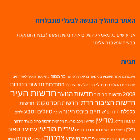
האתר בתהליך הנגשה לבעלי מוגבלויות
אנו עושים כל מאמץ להשלים את הנגשת האתר! במידה ונתקלת
בבעיה אנא פנה אלינו!
תגיות
בר מצווה
אינטרנט
אתר השבוע
בני נוער
בריאות ורפואה
האגף לשירותים
בתי ספר
חדשות בחירות
התנדבות
המלצת דתילי
חברתיים
הרב אליעזר שינוולד
חדשות העיר
חדשות הנוער
2008
חדשות הבידור
חדשות הציבור הדתי
חדשות חסד מקומי
חדשות
חיים ביבס
טיולים וטבע
כלכלה
חינוך
חידון פ"ש
ילדים
חנוכה
מודיעין
כתבות
מד"א
מודיעין מכבים רעות
מלחמת חרבות ברזל
משרד החינוך
עיריית מודיעין
עמיעד טאוב
נדל"ן
ספורט
ספרים
נשים
נפתלי בנט
צרכנות
פרשת השבוע
קורונה
פארק ענבה
קהילה
פינת האימוץ
ראיון