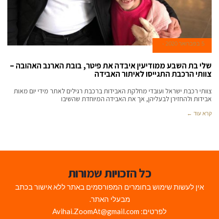
5 בפברואר 2020
שלי בת השבע ממודיעין איבדה את פיטר, בובת הארנב האהובה –
צוותי הרכבת התגייסו לאיתור האבידה
צוותי רכבת ישראל ועובדי מחלקת האבידות ברכבת רגילים לאתר מידי יום מאות
אבידות ולהחזירן לבעליהן, אך את האבידה המיוחדת שהשיבו
קרא עוד ←
כל הזכויות שמורות
אין לעשות שימוש בחומרים המפורסמים באתר ללא אישור בכתב
מבעלי האתר.
לפרטים: Avihai.ZoomAt@gmail.com