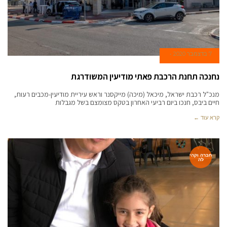
7 בדצמבר 2020
נחנכה תחנת הרכבת פאתי מודיעין המשודרגת
מנכ"ל רכבת ישראל, מיכאל (מיכה) מייקסנר וראש עיריית מודיעין-מכבים רעות,
חיים ביבס, חנכו ביום רביעי האחרון בטקס מצומצם בשל מגבלות
קרא עוד ←
חברה וקהי
לה