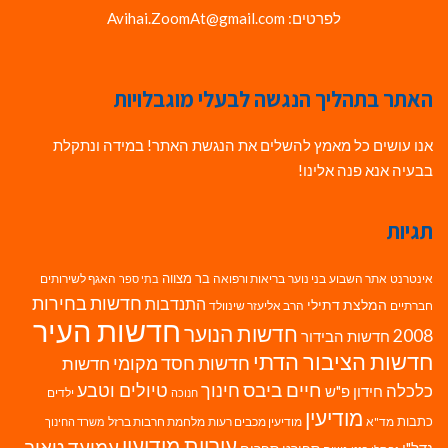
לפרטים: Avihai.ZoomAt@gmail.com
האתר בתהליך הנגשה לבעלי מוגבלויות
אנו עושים כל מאמץ להשלים את הנגשת האתר! במידה ונתקלת
בבעיה אנא פנה אלינו!
תגיות
בר מצווה
אינטרנט
אתר השבוע
בני נוער
בריאות ורפואה
האגף לשירותים
בתי ספר
חדשות בחירות
התנדבות
המלצת דתילי
חברתיים
הרב אליעזר שינוולד
חדשות העיר
חדשות הנוער
2008
חדשות הבידור
חדשות הציבור הדתי
חדשות חסד מקומי
חדשות
חיים ביבס
טיולים וטבע
כלכלה
חינוך
חידון פ"ש
ילדים
חנוכה
מודיעין
כתבות
מד"א
מודיעין מכבים רעות
מלחמת חרבות ברזל
משרד החינוך
עיריית מודיעין
עמיעד טאוב