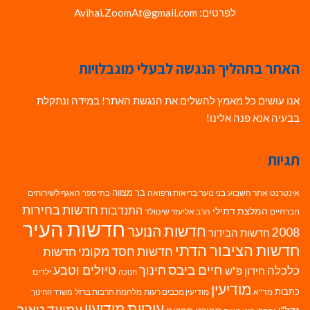
לפרטים: Avihai.ZoomAt@gmail.com
האתר בתהליך הנגשה לבעלי מוגבלויות
אנו עושים כל מאמץ להשלים את הנגשת האתר! במידה ונתקלת
בבעיה אנא פנה אלינו!
תגיות
בר מצווה
אינטרנט
אתר השבוע
בני נוער
בריאות ורפואה
האגף לשירותים
בתי ספר
חדשות בחירות
התנדבות
המלצת דתילי
חברתיים
הרב אליעזר שינוולד
חדשות העיר
חדשות הנוער
2008
חדשות הבידור
חדשות הציבור הדתי
חדשות חסד מקומי
חדשות
חיים ביבס
טיולים וטבע
כלכלה
חינוך
חידון פ"ש
ילדים
חנוכה
מודיעין
כתבות
מד"א
מודיעין מכבים רעות
מלחמת חרבות ברזל
משרד החינוך
עיריית מודיעין
עמיעד טאוב