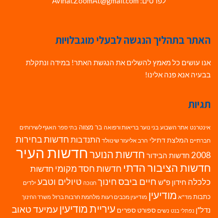
לפרטים: Avihai.ZoomAt@gmail.com
האתר בתהליך הנגשה לבעלי מוגבלויות
אנו עושים כל מאמץ להשלים את הנגשת האתר! במידה ונתקלת
בבעיה אנא פנה אלינו!
תגיות
בר מצווה
אינטרנט
אתר השבוע
בני נוער
בריאות ורפואה
האגף לשירותים
בתי ספר
חדשות בחירות
התנדבות
המלצת דתילי
חברתיים
הרב אליעזר שינוולד
חדשות העיר
חדשות הנוער
2008
חדשות הבידור
חדשות הציבור הדתי
חדשות חסד מקומי
חדשות
חיים ביבס
טיולים וטבע
כלכלה
חינוך
חידון פ"ש
ילדים
חנוכה
מודיעין
כתבות
מד"א
מודיעין מכבים רעות
מלחמת חרבות ברזל
משרד החינוך
עיריית מודיעין
עמיעד טאוב
נדל"ן
ספורט
ספרים
נשים
נפתלי בנט