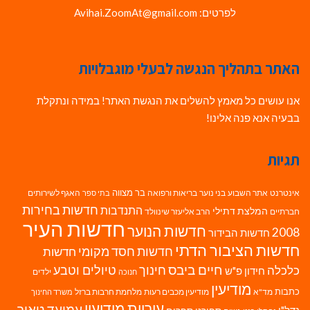
לפרטים: Avihai.ZoomAt@gmail.com
האתר בתהליך הנגשה לבעלי מוגבלויות
אנו עושים כל מאמץ להשלים את הנגשת האתר! במידה ונתקלת
בבעיה אנא פנה אלינו!
תגיות
בר מצווה
אינטרנט
אתר השבוע
בני נוער
בריאות ורפואה
האגף לשירותים
בתי ספר
חדשות בחירות
התנדבות
המלצת דתילי
חברתיים
הרב אליעזר שינוולד
חדשות העיר
חדשות הנוער
2008
חדשות הבידור
חדשות הציבור הדתי
חדשות חסד מקומי
חדשות
חיים ביבס
טיולים וטבע
כלכלה
חינוך
חידון פ"ש
ילדים
חנוכה
מודיעין
כתבות
מד"א
מודיעין מכבים רעות
מלחמת חרבות ברזל
משרד החינוך
עיריית מודיעין
עמיעד טאוב