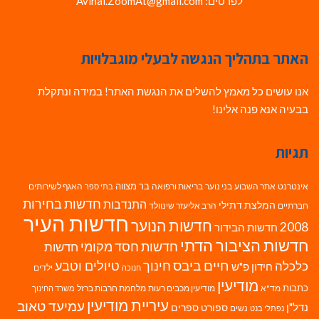
לפרטים: Avihai.ZoomAt@gmail.com
האתר בתהליך הנגשה לבעלי מוגבלויות
אנו עושים כל מאמץ להשלים את הנגשת האתר! במידה ונתקלת
בבעיה אנא פנה אלינו!
תגיות
בר מצווה
אינטרנט
אתר השבוע
בני נוער
בריאות ורפואה
האגף לשירותים
בתי ספר
חדשות בחירות
התנדבות
המלצת דתילי
חברתיים
הרב אליעזר שינוולד
חדשות העיר
חדשות הנוער
2008
חדשות הבידור
חדשות הציבור הדתי
חדשות חסד מקומי
חדשות
חיים ביבס
טיולים וטבע
כלכלה
חינוך
חידון פ"ש
ילדים
חנוכה
מודיעין
כתבות
מד"א
מודיעין מכבים רעות
מלחמת חרבות ברזל
משרד החינוך
עיריית מודיעין
עמיעד טאוב
נדל"ן
ספורט
ספרים
נשים
נפתלי בנט