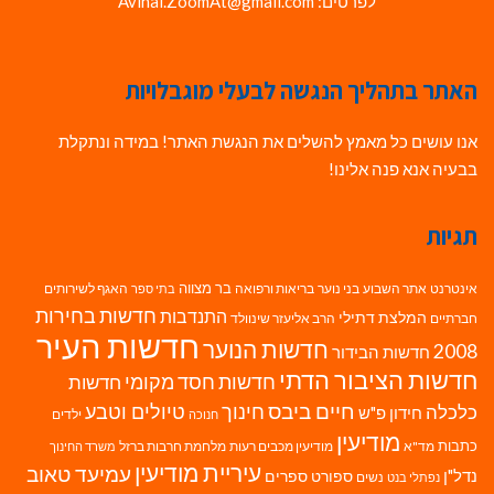
לפרטים: Avihai.ZoomAt@gmail.com
האתר בתהליך הנגשה לבעלי מוגבלויות
אנו עושים כל מאמץ להשלים את הנגשת האתר! במידה ונתקלת
בבעיה אנא פנה אלינו!
תגיות
בר מצווה
אינטרנט
אתר השבוע
בני נוער
בריאות ורפואה
האגף לשירותים
בתי ספר
חדשות בחירות
התנדבות
המלצת דתילי
חברתיים
הרב אליעזר שינוולד
חדשות העיר
חדשות הנוער
2008
חדשות הבידור
חדשות הציבור הדתי
חדשות חסד מקומי
חדשות
חיים ביבס
טיולים וטבע
כלכלה
חינוך
חידון פ"ש
ילדים
חנוכה
מודיעין
כתבות
מד"א
מודיעין מכבים רעות
מלחמת חרבות ברזל
משרד החינוך
עיריית מודיעין
עמיעד טאוב
נדל"ן
ספורט
ספרים
נשים
נפתלי בנט