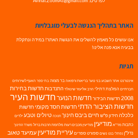
לפרטים: Avihai.ZoomAt@gmail.com
האתר בתהליך הנגשה לבעלי מוגבלויות
אנו עושים כל מאמץ להשלים את הנגשת האתר! במידה ונתקלת
בבעיה אנא פנה אלינו!
תגיות
בר מצווה
אינטרנט
אתר השבוע
בני נוער
בריאות ורפואה
האגף לשירותים
בתי ספר
חדשות בחירות
התנדבות
המלצת דתילי
חברתיים
הרב אליעזר שינוולד
חדשות העיר
חדשות הנוער
2008
חדשות הבידור
חדשות הציבור הדתי
חדשות חסד מקומי
חדשות
חיים ביבס
טיולים וטבע
כלכלה
חינוך
חידון פ"ש
ילדים
חנוכה
מודיעין
כתבות
מד"א
מודיעין מכבים רעות
מלחמת חרבות ברזל
משרד החינוך
עיריית מודיעין
עמיעד טאוב
נדל"ן
ספורט
ספרים
נשים
נפתלי בנט