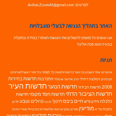
לפרטים: Avihai.ZoomAt@gmail.com
האתר בתהליך הנגשה לבעלי מוגבלויות
אנו עושים כל מאמץ להשלים את הנגשת האתר! במידה ונתקלת
בבעיה אנא פנה אלינו!
תגיות
בר מצווה
אינטרנט
אתר השבוע
בני נוער
בריאות ורפואה
האגף לשירותים
בתי ספר
חדשות בחירות
התנדבות
המלצת דתילי
חברתיים
הרב אליעזר שינוולד
חדשות העיר
חדשות הנוער
2008
חדשות הבידור
חדשות הציבור הדתי
חדשות חסד מקומי
חדשות
חיים ביבס
טיולים וטבע
כלכלה
חינוך
חידון פ"ש
ילדים
חנוכה
מודיעין
כתבות
מד"א
מודיעין מכבים רעות
מלחמת חרבות ברזל
משרד החינוך
עיריית מודיעין
עמיעד טאוב