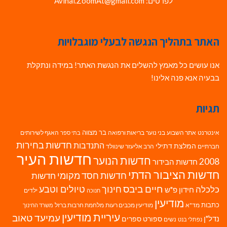
לפרטים: Avihai.ZoomAt@gmail.com
האתר בתהליך הנגשה לבעלי מוגבלויות
אנו עושים כל מאמץ להשלים את הנגשת האתר! במידה ונתקלת
בבעיה אנא פנה אלינו!
תגיות
בר מצווה
אינטרנט
אתר השבוע
בני נוער
בריאות ורפואה
האגף לשירותים
בתי ספר
חדשות בחירות
התנדבות
המלצת דתילי
חברתיים
הרב אליעזר שינוולד
חדשות העיר
חדשות הנוער
2008
חדשות הבידור
חדשות הציבור הדתי
חדשות חסד מקומי
חדשות
חיים ביבס
טיולים וטבע
כלכלה
חינוך
חידון פ"ש
ילדים
חנוכה
מודיעין
כתבות
מד"א
מודיעין מכבים רעות
מלחמת חרבות ברזל
משרד החינוך
עיריית מודיעין
עמיעד טאוב
נדל"ן
ספורט
ספרים
נשים
נפתלי בנט