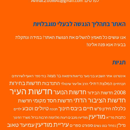
לפרטים: Avihai.ZoomAt@gmail.com
האתר בתהליך הנגשה לבעלי מוגבלויות
אנו עושים כל מאמץ להשלים את הנגשת האתר! במידה ונתקלת
בבעיה אנא פנה אלינו!
תגיות
בר מצווה
אינטרנט
אתר השבוע
בני נוער
בריאות ורפואה
האגף לשירותים
בתי ספר
חדשות בחירות
התנדבות
המלצת דתילי
חברתיים
הרב אליעזר שינוולד
חדשות העיר
חדשות הנוער
2008
חדשות הבידור
חדשות הציבור הדתי
חדשות חסד מקומי
חדשות
חיים ביבס
טיולים וטבע
כלכלה
חינוך
חידון פ"ש
ילדים
חנוכה
מודיעין
כתבות
מד"א
מודיעין מכבים רעות
מלחמת חרבות ברזל
משרד החינוך
עיריית מודיעין
עמיעד טאוב
נדל"ן
ספורט
ספרים
נשים
נפתלי בנט