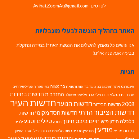
לפרטים: Avihai.ZoomAt@gmail.com
האתר בתהליך הנגשה לבעלי מוגבלויות
אנו עושים כל מאמץ להשלים את הנגשת האתר! במידה ונתקלת
בבעיה אנא פנה אלינו!
תגיות
בר מצווה
אינטרנט
אתר השבוע
בני נוער
בריאות ורפואה
האגף לשירותים
בתי ספר
חדשות בחירות
התנדבות
המלצת דתילי
חברתיים
הרב אליעזר שינוולד
חדשות העיר
חדשות הנוער
2008
חדשות הבידור
חדשות הציבור הדתי
חדשות חסד מקומי
חדשות
חיים ביבס
טיולים וטבע
כלכלה
חינוך
חידון פ"ש
ילדים
חנוכה
מודיעין
כתבות
מד"א
מודיעין מכבים רעות
מלחמת חרבות ברזל
משרד החינוך
עיריית מודיעין
עמיעד טאוב