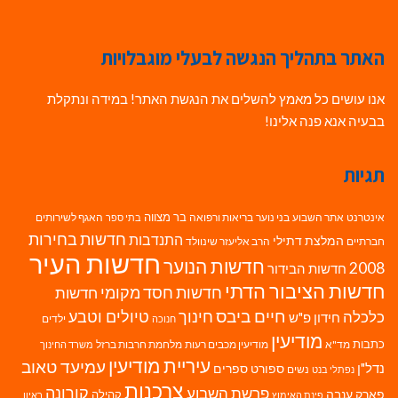
האתר בתהליך הנגשה לבעלי מוגבלויות
אנו עושים כל מאמץ להשלים את הנגשת האתר! במידה ונתקלת
בבעיה אנא פנה אלינו!
תגיות
בר מצווה
אינטרנט
אתר השבוע
בני נוער
בריאות ורפואה
האגף לשירותים
בתי ספר
חדשות בחירות
התנדבות
המלצת דתילי
חברתיים
הרב אליעזר שינוולד
חדשות העיר
חדשות הנוער
2008
חדשות הבידור
חדשות הציבור הדתי
חדשות חסד מקומי
חדשות
חיים ביבס
טיולים וטבע
כלכלה
חינוך
חידון פ"ש
ילדים
חנוכה
מודיעין
כתבות
מד"א
מודיעין מכבים רעות
מלחמת חרבות ברזל
משרד החינוך
עיריית מודיעין
עמיעד טאוב
נדל"ן
ספורט
ספרים
נשים
נפתלי בנט
צרכנות
פרשת השבוע
קורונה
פארק ענבה
קהילה
פינת האימוץ
ראיון