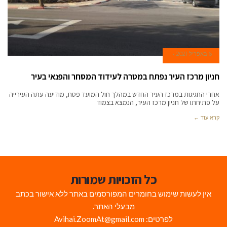
6 באפריל 2021
חניון מרכז העיר נפתח במטרה לעידוד המסחר והפנאי בעיר
אחרי החגיגות במרכז העיר החדש במהלך חול המועד פסח, מודיעה עתה העירייה
על פתיחתו של חניון מרכז העיר, הנמצא בצמוד
קרא עוד ←
כל הזכויות שמורות
אין לעשות שימוש בחומרים המפורסמים באתר ללא אישור בכתב
מבעלי האתר.
לפרטים: Avihai.ZoomAt@gmail.com