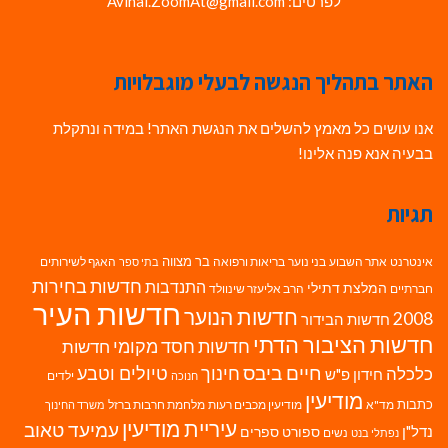
לפרטים: Avihai.ZoomAt@gmail.com
האתר בתהליך הנגשה לבעלי מוגבלויות
אנו עושים כל מאמץ להשלים את הנגשת האתר! במידה ונתקלת
בבעיה אנא פנה אלינו!
תגיות
בר מצווה
אינטרנט
אתר השבוע
בני נוער
בריאות ורפואה
האגף לשירותים
בתי ספר
חדשות בחירות
התנדבות
המלצת דתילי
חברתיים
הרב אליעזר שינוולד
חדשות העיר
חדשות הנוער
2008
חדשות הבידור
חדשות הציבור הדתי
חדשות חסד מקומי
חדשות
חיים ביבס
טיולים וטבע
כלכלה
חינוך
חידון פ"ש
ילדים
חנוכה
מודיעין
כתבות
מד"א
מודיעין מכבים רעות
מלחמת חרבות ברזל
משרד החינוך
עיריית מודיעין
עמיעד טאוב
נדל"ן
ספורט
ספרים
נשים
נפתלי בנט