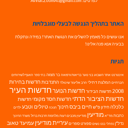
לפרטים: Avihai.ZoomAt@gmail.com
האתר בתהליך הנגשה לבעלי מוגבלויות
אנו עושים כל מאמץ להשלים את הנגשת האתר! במידה ונתקלת
בבעיה אנא פנה אלינו!
תגיות
בר מצווה
אינטרנט
אתר השבוע
בני נוער
בריאות ורפואה
האגף לשירותים
בתי ספר
חדשות בחירות
התנדבות
המלצת דתילי
חברתיים
הרב אליעזר שינוולד
חדשות העיר
חדשות הנוער
2008
חדשות הבידור
חדשות הציבור הדתי
חדשות חסד מקומי
חדשות
חיים ביבס
טיולים וטבע
כלכלה
חינוך
חידון פ"ש
ילדים
חנוכה
מודיעין
כתבות
מד"א
מודיעין מכבים רעות
מלחמת חרבות ברזל
משרד החינוך
עיריית מודיעין
עמיעד טאוב
נדל"ן
ספורט
ספרים
נשים
נפתלי בנט