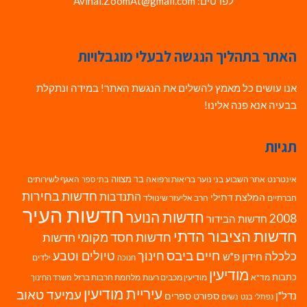
לפרטים: Avihai.ZoomAt@gmail.com
האתר בתהליך הנגשה לבעלי מוגבלויות
אנו עושים כל מאמץ להשלים את הנגשת האתר! במידה ונתקלת
בבעיה אנא פנה אלינו!
תגיות
בר מצווה
אינטרנט
אתר השבוע
בני נוער
בריאות ורפואה
האגף לשירותים
בתי ספר
חדשות בחירות
התנדבות
המלצת דתילי
חברתיים
הרב אליעזר שינוולד
חדשות העיר
חדשות הנוער
2008
חדשות הבידור
חדשות הציבור הדתי
חדשות חסד מקומי
חדשות
חיים ביבס
טיולים וטבע
כלכלה
חינוך
חידון פ"ש
ילדים
חנוכה
מודיעין
כתבות
מד"א
מודיעין מכבים רעות
מלחמת חרבות ברזל
משרד החינוך
עיריית מודיעין
עמיעד טאוב
נדל"ן
ספורט
ספרים
נשים
נפתלי בנט