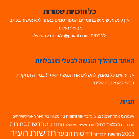
כל הזכויות שמורות
אין לעשות שימוש בחומרים המפורסמים באתר ללא אישור בכתב
מבעלי האתר.
לפרטים: Avihai.ZoomAt@gmail.com
האתר בתהליך הנגשה לבעלי מוגבלויות
אנו עושים כל מאמץ להשלים את הנגשת האתר! במידה ונתקלת
בבעיה אנא פנה אלינו!
תגיות
בר מצווה
אינטרנט
אתר השבוע
בני נוער
בריאות ורפואה
האגף לשירותים
בתי ספר
חדשות בחירות
התנדבות
המלצת דתילי
חברתיים
הרב אליעזר שינוולד
חדשות העיר
חדשות הנוער
2008
חדשות הבידור