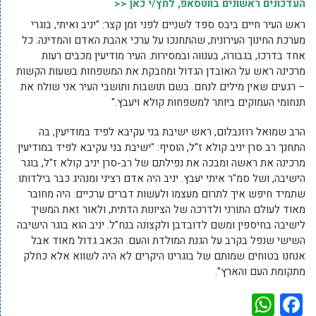
העדכונים ראשונים בווטסאפ, לחץ/י כאן <<
ראש העיר חיים ביבס ספד לשניים לפני זמן קצר: "יניב ואיתי, בוגרי
מערכת החינוך העירונית, שהתחנכו על ערכי אהבת האדם והמדינה. כל
אחד בדרכו, בגבורה, בענווה ובמסירות. העיר מודיעין מכבים רעות
מרכינה ראש על האובדן הגדול ומחבקת את המשפחות בשעות הקשות
– רגעים שאין מילים לנחם. בשם תושבות ותושבי העיר אני שולח את
תנחומי העמוקים ביותר למשפחות קולא ויעבץ."
הרב שמואל רוזנבלום, ראש ישיבת בני עקיבא לפיד במודיעין, בה
התחנך רב סרן יניב קולא ז"ל, הוסיף: "ישיבת בני עקיבא לפיד במודיעין
מרכינה את ראשה ומבכה את נפילתם של רב-סרן יניב קולא ז"ל, בוגר
הישיבה, ושל סמ"ר איתי יעבץ. יניב היה אדם רציני ומנהיג כבר בילדותו
שתמיד חיפש איך לתרום מעצמו ולעשות דברים ערכיים. היה מחובר
מאוד לעולם התורני ולדרכה של הציונות הדתית, ולאור זאת המשיך
לישיבה בחיספין ומשם לדובדבן ולקצונה בנח"ל. יניב הוא בוגר הישיבה
השישי שנפל בקרב על הגנת המולדת והעם. הכאב גדול מאוד אבל
אנחנו בטוחים שמותם של בוגרינו היקרים לא היה לשווא אלא כחלק
מתקומת העם והארץ".
WhatsApp
Facebook