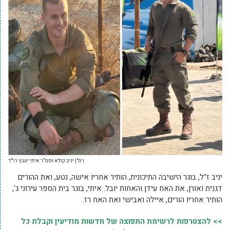
רס"ן יניב קולא וסמ"ר איתי יעבץ הי"ד
יניב ז"ל, בוגר הישיבה התיכונית, הותיר אחריו אישה, נטע, ואת ההורים
דגנית ואורן, את האח עידן והאחות יובל. איתי, בוגר בית הספר עירוני ג',
הותיר אחריו הורים, איילה ואבישי ואת האח רז.
>> להצטרפות לרשימת התפוצה של חדשות מודיעין וקבלת כל