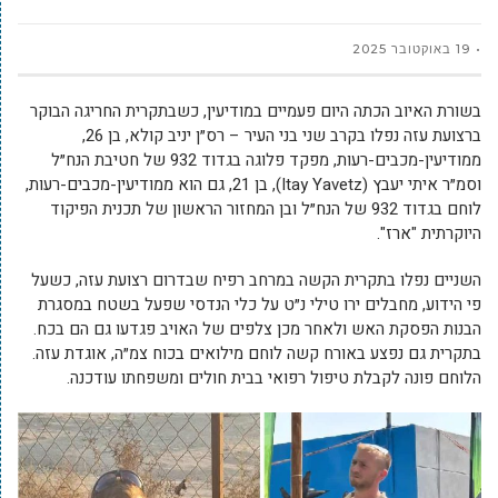
19 באוקטובר 2025
בשורת האיוב הכתה היום פעמיים במודיעין, כשבתקרית החריגה הבוקר
ברצועת עזה נפלו בקרב שני בני העיר – רס״ן יניב קולא, בן 26,
ממודיעין-מכבים-רעות, מפקד פלוגה בגדוד 932 של חטיבת הנח״ל
וסמ״ר איתי יעבץ (Itay Yavetz), בן 21, גם הוא ממודיעין-מכבים-רעות,
לוחם בגדוד 932 של הנח״ל ובן המחזור הראשון של תכנית הפיקוד
היוקרתית "ארז".
השניים נפלו בתקרית הקשה במרחב רפיח שבדרום רצועת עזה, כשעל
פי הידוע, מחבלים ירו טילי נ״ט על כלי הנדסי שפעל בשטח במסגרת
הבנות הפסקת האש ולאחר מכן צלפים של האויב פגדעו גם הם בכח.
בתקרית גם נפצע באורח קשה לוחם מילואים בכוח צמ״ה, אוגדת עזה.
הלוחם פונה לקבלת טיפול רפואי בבית חולים ומשפחתו עודכנה.