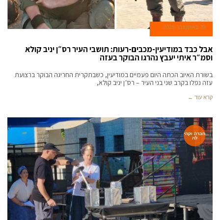
19 באוקטובר 2025
אבל כבד במודיעין-מכבים-רעות: תושבי העיר רס״ן יניב קולא
וסמ״ר איתי יעבץ נהרגו הבוקר בעזה
בשורת האיוב הכתה היום פעמיים במודיעין, כשבתקרית החריגה הבוקר ברצועת
עזה נפלו בקרב שני בני העיר – רס״ן יניב קולא,
קרא עוד ←
חברה וקהי
לה