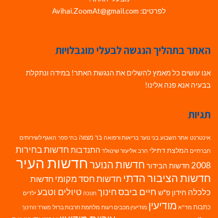
לפרטים: Avihai.ZoomAt@gmail.com
האתר בתהליך הנגשה לבעלי מוגבלויות
אנו עושים כל מאמץ להשלים את הנגשת האתר! במידה ונתקלת
בבעיה אנא פנה אלינו!
תגיות
בר מצווה
אינטרנט
אתר השבוע
בני נוער
בריאות ורפואה
האגף לשירותים
בתי ספר
חדשות בחירות
התנדבות
המלצת דתילי
חברתיים
הרב אליעזר שינוולד
חדשות העיר
חדשות הנוער
2008
חדשות הבידור
חדשות הציבור הדתי
חדשות חסד מקומי
חדשות
חיים ביבס
טיולים וטבע
כלכלה
חינוך
חידון פ"ש
ילדים
חנוכה
מודיעין
כתבות
מד"א
מודיעין מכבים רעות
מלחמת חרבות ברזל
משרד החינוך