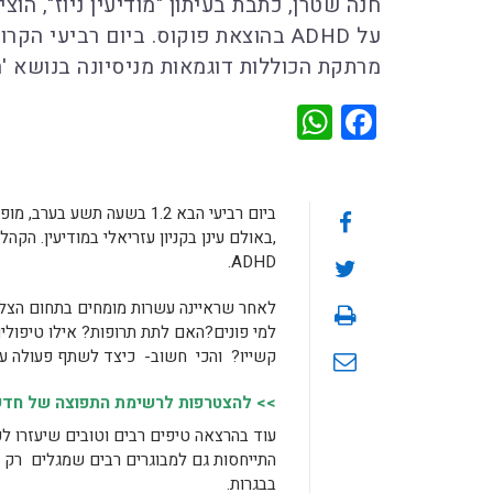
חנה שטרן, כתבת בעיתון "מודיעין ניוז", ה
מרתקת הכוללות דוגמאות מניסיונה בנושא 'ה
WhatsApp
Facebook
ביום רביעי הבא 1.2 בשעה ת
,באולם עינן בקניון עזריאלי במודיעין. הק
ADHD.
לאחר שראיינה עשרות מומחים בתחום הצל
למי פונים?האם לתת תרופות? אילו טיפולי
קשייו? והכי חשוב- כיצד לשתף פעולה עם
>> להצטרפות לרשימת התפוצה של חדשות
עוד בהרצאה טיפים רבים וטובים שיעזרו לכ
התייחסות גם למבוגרים רבים שמגלים רק 
בבגרות.