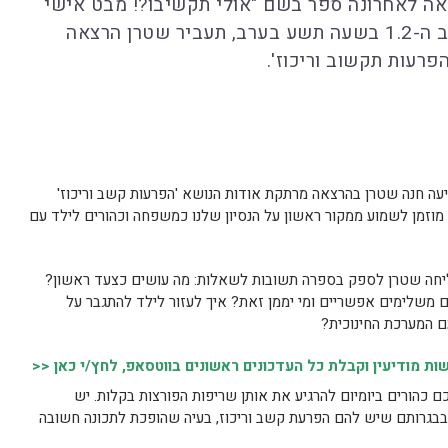
וציאה לאחרונה ספר בשם "אולי תקשיבו?! מבט אישי
על ADHD בהוצאת פוקוס. ביום רביעי הקרוב ה-1.2 בשעה תשע בערב, תעביר שטרן הרצאה
פרעות תקשוב וריכוז'.
שע בערב, מופיעה חנה שטרן בהרצאה מרתקת אודות הנושא 'הפרעות קשב וריכוז'
הל מוזמן לשמוע ממקור ראשון על הנסיון שלנו כמשפחה וכהורים לילד עם
יחה שטרן לספק בספרה תשובות לשאלות: מה עושים כצעד ראשון?
ם משלימים אפשריים ומי יממן זאת? איך לעזור לילד להתגבר על
 המערכת החינוכית?
 מודיעין וקבלת כל העדכונים ראשונים בווטסאפ, לחץ/י כאן <<
ם כהורים ביומיום להרגיע את אותן שריפות הפורצות בקלות. יש
בבגרותם שיש להם הפרעת קשב וריכוז, בעיה שהופכת לתכונה חשובה