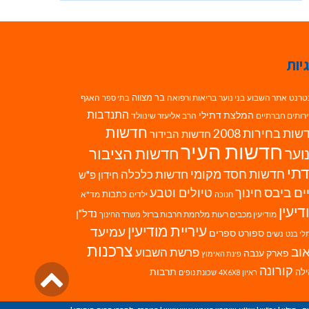
יות
בר מצווה
טרנט
אתר השבוע
בני נוער
בריאות ורפואה
האגף
בתי ספר
התנדבות
המלצת דתילי
רותים חברתיים
הרב אליעזר שינוולד
חדשות
ות בחירות 2008
חדשות הבידור
חדשות העיר
חדשות הציבור
וער
תי
חדשות חסד מקומי
חדשות כלכלה
חידון פ"ש
ים ביבס
טיולים וטבע
חינוך
כתבות
ילדים
מד"א
חנוכה
דיעין
נדל"ן
מודיעין מכבים רעות
מלחמת חרבות ברזל
משרד החינוך
עיריית מודיעין
עמיעד
ספורט
ספרים
נשים
לי בנט
צרכנות
וב
פרשת השבוע
פארק ענבה
פינת האימוץ
גליל
קורונה
לה
תרבות
ראיון 4X6X8
שכונת נופים
לרא