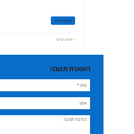
חדשות העיר
« פוסט קודם
השארת תגובה
שם:*
אתר:
תגובה