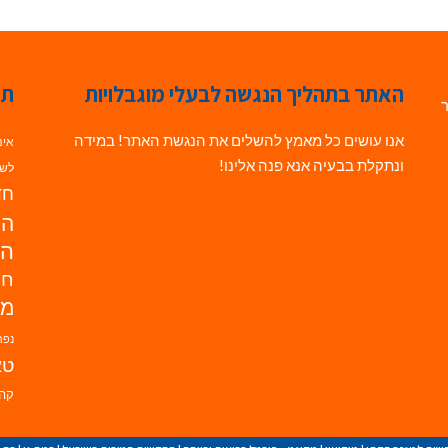
האתר בתהליך הנגשה לבעלי מוגבלויות
תג
ר
אנו עושים כל מאמץ להשלים את הנגשת האתר! במידה
אינ
ונתקלת בבעיה אנא פנה אלינו!
לשי
חדש
הנ
הד
חי
מו
נפת
טא
קהי