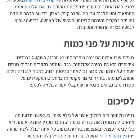
רכישות ממוקדות אחת לעונה. הסתכלות על
קולקציה חדשה
מאפשרת
להבין מהם הטרנדים הנוכחיים ולבחור מתוכם רק את אלו שבאמת
מחמיאים ומשתלבים עם מה שכבר קיים בארון. רכישה חכמה חוסכת
זמן יקר בבקרים ותורמת לביטחון העצמי של האישה, בידיעה שהיא
לבושה בצורה הרמונית ומכובדת.
איכות על פני כמות
בעולם שבו איכות הסביבה הופכת לנושא מרכזי, השקעה בבגדים
איכותיים היא גם בחירה אקולוגית. בגד שנתפר בקפידה מבדים טובים
ישמור על צורתו ועל צבעו גם לאחר כביסות רבות, בניגוד לבגדים זולים
שמתבלים מהר. בחירה בייצור מקומי או במותגים המקפידים על
סטנדרטים גבוהים מבטיחה שתקבלי תמורה מלאה לכספך.
לסיכום
בניית מלתחה היא תהליך אישי של גילוי עצמי. כשאישה יודעת מה
מתאים לה ובוחרת את בגדיה בקפידה, הדבר מקרין החוצה. אופנה היא
כלי לביטוי עצמי, ובאמצעות בחירות נכונות, כל אחת יכולה ליצור מראה
ייחודי,
צנוע ומודרני
המשלב בין נוחות לסטייל בלתי מתפשר.