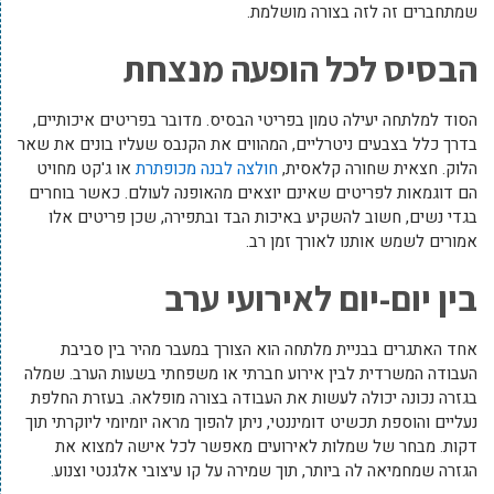
שמתחברים זה לזה בצורה מושלמת.
הבסיס לכל הופעה מנצחת
הסוד למלתחה יעילה טמון בפריטי הבסיס. מדובר בפריטים איכותיים,
בדרך כלל בצבעים ניטרליים, המהווים את הקנבס שעליו בונים את שאר
הלוק. חצאית שחורה קלאסית,
חולצה לבנה מכופתרת
או ג'קט מחויט
הם דוגמאות לפריטים שאינם יוצאים מהאופנה לעולם. כאשר בוחרים
בגדי נשים, חשוב להשקיע באיכות הבד ובתפירה, שכן פריטים אלו
אמורים לשמש אותנו לאורך זמן רב.
בין יום-יום לאירועי ערב
אחד האתגרים בבניית מלתחה הוא הצורך במעבר מהיר בין סביבת
העבודה המשרדית לבין אירוע חברתי או משפחתי בשעות הערב. שמלה
בגזרה נכונה יכולה לעשות את העבודה בצורה מופלאה. בעזרת החלפת
נעליים והוספת תכשיט דומיננטי, ניתן להפוך מראה יומיומי ליוקרתי תוך
דקות. מבחר של שמלות לאירועים מאפשר לכל אישה למצוא את
הגזרה שמחמיאה לה ביותר, תוך שמירה על קו עיצובי אלגנטי וצנוע.