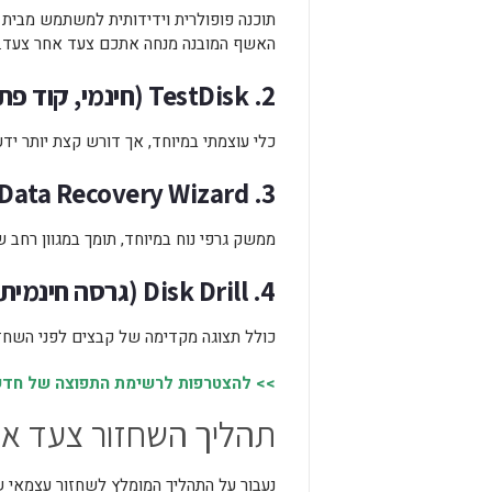
האשף המובנה מנחה אתכם צעד אחר צעד.
2. TestDisk (חינמי, קוד פתוח)
כלי עוצמתי במיוחד, אך דורש קצת יותר ידע
3. EaseUS Data Recovery Wizard (גרסה חינמית מוגבלת)
ממשק גרפי נוח במיוחד, תומך במגוון רחב ש
4. Disk Drill (גרסה חינמית מוגבלת)
כולל תצוגה מקדימה של קבצים לפני השחזו
>> להצטרפות לרשימת התפוצה של חדשות
תהליך השחזור צעד א
נעבור על התהליך המומלץ לשחזור עצמאי 