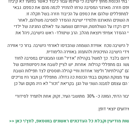
בתי הכנסת מחוץ לישיבה כי שילמו עבור כיבוד כאשר בפועל לא קיבלו
פם חזרה. מארגני המסיבה טרחו להחזיר לכמה מהם את כספם. גבאי
ר למתפללים שלהם את כספם על הכיבוד חזרה בשל תקלה זו.
 השונים התארגנו תלמידי ישיבת ההסדר למסיבה משלהם, לאחר
ים רקדו על השולחנות, ושירתם נשמעה עד לאולם החגיגה של ילדי
י ההסדר אמיתי ויוצאת מהלב. הרב שינוולד- ראש הישיבה, ניהל את
הישיבה נוכח אווירת השמחה שהכניסו לאורחי הישיבה. ברור כי אווירה
י הישיבה התיכונית ולהתמזג באווירה הלימודית.
דיהם בלבד. כך למשל בקהילת "אדיר" חגגו המבוגרים במסיבה לחוד
עשו גם מתפללי קהילות אחרות. יש לציין לשבח את ניסיונותיהם של
ם "קהילתיות" וליצור אחדות וחיי קהילה תוססים לצד תפילות השבת
וד מצוקת המקום בבתי הכנסת כה גדולה. מתפללי גן תבור היו צריכים
ם עצמם למבנה השני של הגן. בקריאת "זכור" לא היה מקום ועל כן
יש לקוות שמישהו מפרנסי העיר יבין כי הציבור הדתי, המונה כ- 30% מתושבי העיר, זקוק אחת ולתמיד לסידורי
רועים יוצאי דופן.
 מודיעין וקבלת כל העדכונים ראשונים בווטסאפ, לחץ/י כאן <<