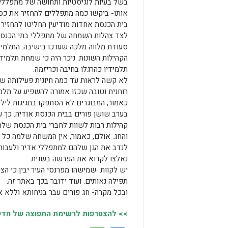
בשל בעיות לוגיסטיות ותחושה של מתפללי 
אותו- ביקשו כמה מתפללים להחזיר את כס
בית הכנסת אחדות מודיעין החליטו להחזי
לצד צהלות השמחה של מתפללי בתי הכנסת
סעודת מלווה מלכה שערכו בישיבה. התלמיד
הקהילות השונות. ניכר היה כי שמחת תלמיד
תלמידיו כהרגלו בחיבה וכריזמה.
לא קשה לראות עד כמה חיונית פעילותה של 
רוחנית וטובה שכזו אמורה להשפיע על תלמיד
כאמור, המבוגרים לא הסתפקו בחגיגות ליל
בערב שושן פורים בבית הכנסת אודיה. כך 
קהילות רבות לשוות לחברי בית הכנסת שלה
והחג. אולם, כאמור, אין המשחה שלמה כל ע
לנדב את הגן שלהם למתפללי אדיר ולעבור ה
נאלצו לקרוא את הפרשה בשנית.
תפילה נאותים. ועוד ידובר בכך באתר זה.
ובכל מקרה- חג פורים עבר בניחותא וללא אי
>> להצטרפות לרשימת התפוצה של חדשות