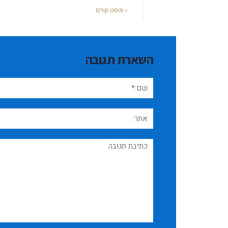
« פוסט קודם
השארת תגובה
שם:*
אתר:
תגובה