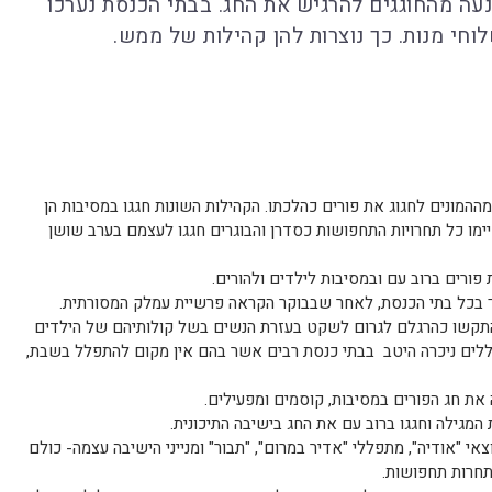
עה מהחוגגים להרגיש את החג. בבתי הכנסת נערכו
חי מנות. כך נוצרות להן קהילות של ממש.
המונים לחגוג את פורים כהלכתו. הקהילות השונות חגגו במסיבות הן
יימו כל תחרויות התחפושות כסדרן והבוגרים חגגו לעצמם בערב שושן
 פורים ברוב עם ובמסיבות לילדים ולהורים.
ת המגילה החלו בשעה 19.30 לערך בכל בתי הכנסת, לאחר שבבוקר הקראה פרשיית עמלק המסורתית.
התקשו כהרגלם לגרום לשקט בעזרת הנשים בשל קולותיהם של הילדים
לים ניכרה היטב בבתי כנסת רבים אשר בהם אין מקום להתפלל בשבת,
את חג הפורים במסיבות, קוסמים ומפעילים.
מגילה וחגגו ברוב עם את החג בישיבה התיכונית.
צאי "אודיה", מתפללי "אדיר במרום", "תבור" ומנייני הישיבה עצמה- כולם
תחרות תחפושות.