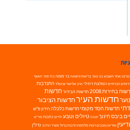
יות
בר מצווה
טרנט
אתר השבוע
בני נוער
בריאות ורפואה
האגף
בתי ספר
התנדבות
המלצת דתילי
רותים חברתיים
הרב אליעזר שינוולד
חדשות
ות בחירות 2008
חדשות הבידור
חדשות העיר
חדשות הציבור
וער
תי
חדשות חסד מקומי
חדשות כלכלה
חידון פ"ש
ים ביבס
טיולים וטבע
חינוך
כתבות
ילדים
מד"א
חנוכה
דיעין
נדל"ן
מודיעין מכבים רעות
מלחמת חרבות ברזל
משרד החינוך