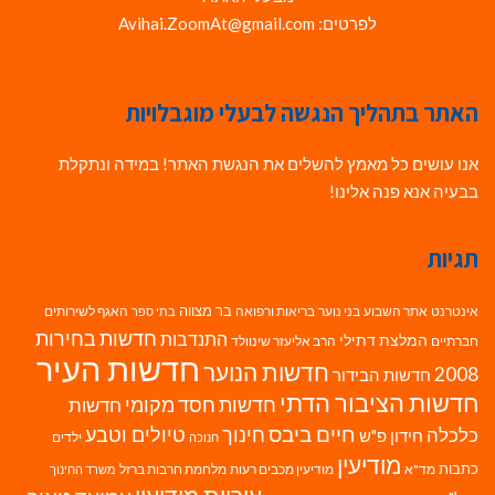
לפרטים: Avihai.ZoomAt@gmail.com
האתר בתהליך הנגשה לבעלי מוגבלויות
אנו עושים כל מאמץ להשלים את הנגשת האתר! במידה ונתקלת
בבעיה אנא פנה אלינו!
תגיות
בר מצווה
אינטרנט
אתר השבוע
בני נוער
בריאות ורפואה
האגף לשירותים
בתי ספר
חדשות בחירות
התנדבות
המלצת דתילי
חברתיים
הרב אליעזר שינוולד
חדשות העיר
חדשות הנוער
2008
חדשות הבידור
חדשות הציבור הדתי
חדשות חסד מקומי
חדשות
חיים ביבס
טיולים וטבע
כלכלה
חינוך
חידון פ"ש
ילדים
חנוכה
מודיעין
כתבות
מד"א
מודיעין מכבים רעות
מלחמת חרבות ברזל
משרד החינוך