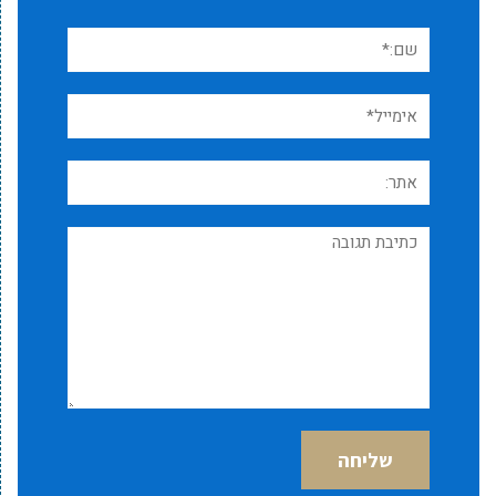
שם:*
אימייל*
אתר:
תגובה