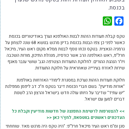
בכנסת.
WhatsApp
Facebook
טקס קבלת תעודות הזהות לבנות האולפנא נערך באודיטוריום בכנסת
כאשר לפני כן צפו הבנות בכנסת בדיון מרגש בנושא 68 שנה לנצחון על
גרמניה הנאצית. בטקס נכחו נוסף לבנות ממלא מקום ראש העיר, מיכאל
חרל"פ, ראש האולפנה הרב אשר כורסיה, מנהלת התיכון, מורות השכבה
ויו"ר הנהגת ההורים. לחלוקת התעודות הצטרפה הגב' שושי ענבר מאגף
שירות לאזרח בעירייה שאחראית על חלוקת התעודות.
חלוקת תעודות הזהות נערכת במסגרת לימודי האזרחות באולפנת
"אורות מודיעין". בשם חברי הכנסת דיבר בטקס ח"כ דב ליפמן ממפלגת
"יש עתיד" שדיבר על היותו עולה חדש בישראל והרצון הרב לשנות
דברים למען עם ישראל.
>> להצטרפות לרשימת התפוצה של חדשות מודיעין וקבלת כל
העדכונים ראשונים בווטסאפ, לחץ/י כאן <<
סגן ומ"מ ראש העיר מיכאל חרל"פ: "היה טקס היה מרגש מאד. שוחחתי