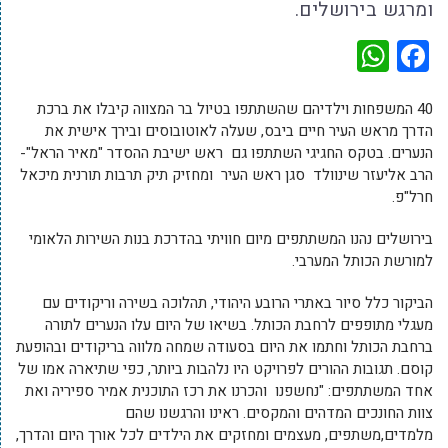
ומרגש בירושלים.
WhatsApp
Facebook
40 המשפחות וילדיהם שהשתתפו בטיול בר המצווה קיבלו את ברכת
הדרך מראש העיר חיים ביבס, שעלה לאוטובוסים ובירך אישית את
הנערים. בטקס החגיגי השתתפו גם ראש ישיבת ההסדר "מאיר הראל"-
הרב אליעזר שינוולד סגן ראש העיר ומחזיק תיק תרבות תורנית מיכאל
חרל"פ.
בירושלים נהנו המשתתפים מיום חוויתי בהדרכת בנות השירות הלאומי
למורשת הכותל המערבי.
הביקור כלל סיור באתרי הרובע היהודי, תהלוכה בשירה וריקודים עם
מעגלי מתופפים לרחבת הכותל. בשיאו של היום עלו הנערים לתורה
ברחבת הכותל וחתמו את היום בסעודה שמחה מלווה בריקודים ובהופעת
קוסם. תגובות ההורים לפרויקט היו נלהבות ביותר, כפי שתיארה אמו של
אחד המשתתפים: "נחשפנו והכרנו את רכז התוכנית אמיר ספיריה ואת
צוות החונכים המדהים והמקסים. ראינו והרגשנו שהם
מלמדים,משתפים, מעצמים ומחזקים את הילדים לכל אורך היום והדרך,