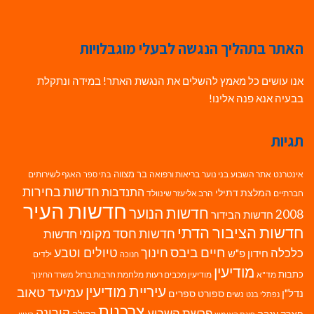
האתר בתהליך הנגשה לבעלי מוגבלויות
אנו עושים כל מאמץ להשלים את הנגשת האתר! במידה ונתקלת
בבעיה אנא פנה אלינו!
תגיות
בר מצווה
אינטרנט
אתר השבוע
בני נוער
בריאות ורפואה
האגף לשירותים
בתי ספר
חדשות בחירות
התנדבות
המלצת דתילי
חברתיים
הרב אליעזר שינוולד
חדשות העיר
חדשות הנוער
2008
חדשות הבידור
חדשות הציבור הדתי
חדשות חסד מקומי
חדשות
חיים ביבס
טיולים וטבע
כלכלה
חינוך
חידון פ"ש
ילדים
חנוכה
מודיעין
כתבות
מד"א
מודיעין מכבים רעות
מלחמת חרבות ברזל
משרד החינוך
עיריית מודיעין
עמיעד טאוב
נדל"ן
ספורט
ספרים
נשים
נפתלי בנט
צרכנות
פרשת השבוע
קורונה
פארק ענבה
קהילה