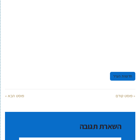
חדשות העיר
« פוסט קודם
פוסט הבא »
השארת תגובה
שם:*