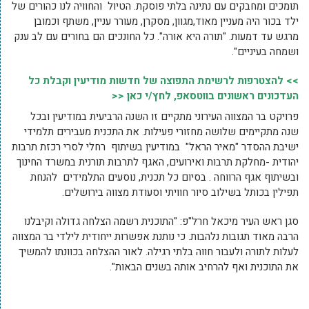
תומכים ומחבקים עם נתינה בלתי פוסקת. הטיול והחוויה לנו כהורים של
ילד בכור היה מעניין מאוד,מגוון, מסקרן, מעורר עניין, משתף וכמובן
מרגש עד דמעות. "תורה היא אורה". כל החונכים הם בחורים עם לב ענק
ושמחה בעיניים".
>> להצטרפות לרשימת התפוצה של חדשות מודיעין וקבלת כל
העדכונים ראשונים בווטסאפ, לחץ/י כאן <<
פרויקט בר המצווה העירוני מתקיים זו השנה הרביעית במודיעין ובכל
שנה מתקיימים שלושה מחזורי פעילות. את התכנית מעבירים תלמידי
ישיבת ההסדר "מאיר הראל" במודיעין בשיתוף רחלי לסרי רכזת תרבות
יהודית -מחלקת תרבות ואירועים, האגף לתרבות תורנית במשרד החינוך
ובשיתוף אגף הרווחה . בסיום כל תכנית, נוסעים התלמידים להנחת
תפילין בכותל בשילוב סיור חוויתי וסעודת מצווה בירושלים.
סגן ראש העיר מיכאל חרל"פ: "התוכנית רשמה הצלחה גדולה וקיבלנו
הרבה מאוד תגובות נלהבות. כי נותנת אפשרות ייחודית לילדי בר המצווה
לעלות לתורה ולעבור חווה בלתי רגילה. לאור ההצלחה בכוונתו להמשיך
את התוכנית ואף להרחיב אותה בשנים הבאות".