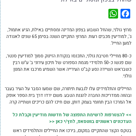
WhatsApp
Facebook
מרוץ גולני, שהחל השבוע בצפון המדינה ומסתיים באילת, הגיע אתמול,
ג', למודיעין מכבים רעות. המרוץ התקיים השנה בסימן 65 שנים לאגודה
למען החייל.
כ-80 מחיילי חטיבת גולני, התכנסו בנקודת הזינוק סמוך למודיעין סנטר,
שם פגשו כ-50 תלמידי מגמת הספורט של תיכון עירוני ב' ע"ש רבין
כשבראש השיירה נסע קב"ט העירייה אשר השמיע מרכבו את המנון
גולני.
החיילים והתלמידים עלו לגבעת תיתורה, שם שמעו הסבר על העיר בעבר
ובהווה ממדריכות החברה להגנת הטבע. משם ירדו דרך בית הספר אופק
אל המרכז הבין תחומי בעמק דותן, שם חיכו להם כריכים ושתייה קרה.
>> להצטרפות לרשימת התפוצה של חדשות מודיעין וקבלת כל
העדכונים ראשונים בווטסאפ, לחץ/י כאן <<
בטקס הקצר שהתקיים במקום, בירכו את החיילים והתלמידים ראש