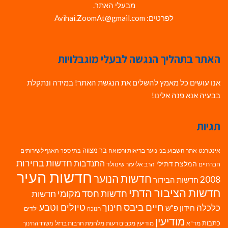
מבעלי האתר.
לפרטים: Avihai.ZoomAt@gmail.com
האתר בתהליך הנגשה לבעלי מוגבלויות
אנו עושים כל מאמץ להשלים את הנגשת האתר! במידה ונתקלת
בבעיה אנא פנה אלינו!
תגיות
בר מצווה
אינטרנט
אתר השבוע
בני נוער
בריאות ורפואה
האגף לשירותים
בתי ספר
חדשות בחירות
התנדבות
המלצת דתילי
חברתיים
הרב אליעזר שינוולד
חדשות העיר
חדשות הנוער
2008
חדשות הבידור
חדשות הציבור הדתי
חדשות חסד מקומי
חדשות
חיים ביבס
טיולים וטבע
כלכלה
חינוך
חידון פ"ש
ילדים
חנוכה
מודיעין
כתבות
מד"א
מודיעין מכבים רעות
מלחמת חרבות ברזל
משרד החינוך