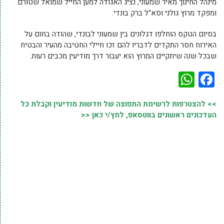
מינהל החינוך מאיר שמעוני, נציג האגודה למען החייל שמואל שטורם
ומפקד מרוץ גולני וסא"ל ברק בונדי.
בסיום הטקס הוחלפו דגלונים בין שמעוני לבונדי, שהודה בחום על
האירוח חסר התקדים לדבריו להם זכו חיילי החטיבה מהעיר והבטיח
שבכל שנה שיתקיים המרוץ הוא יעבור דרך מודיעין מכבים רעות.
WhatsApp
Facebook
>> להצטרפות לרשימת התפוצה של חדשות מודיעין וקבלת כל
העדכונים ראשונים בווטסאפ, לחץ/י כאן <<