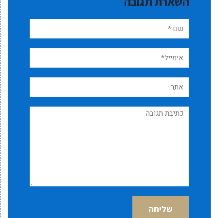
השארת תגובה
שם:*
אימייל*
אתר:
תגובה