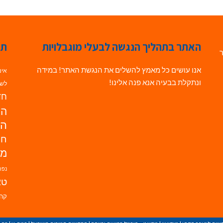
האתר בתהליך הנגשה לבעלי מוגבלויות
תג
ר
אנו עושים כל מאמץ להשלים את הנגשת האתר! במידה
אינ
ונתקלת בבעיה אנא פנה אלינו!
לשי
חדש
הנ
הד
חי
מו
נפת
טא
קהי