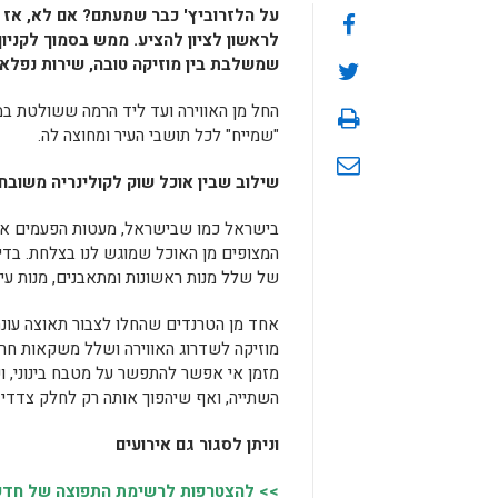
על הלזרוביץ' כבר שמעתם? אם לא, אז 
לראשון לציון להציע. ממש בסמוך לקניון
שמשלבת בין מוזיקה טובה, שירות נפלא 
החל מן האווירה ועד ליד הרמה ששולטת ב
"שמייח" לכל תושבי העיר ומחוצה לה.
שילוב שבין אוכל שוק לקולינריה משובח
בישראל כמו שבישראל, מעטות הפעמים אם 
המצופים מן האוכל שמוגש לנו בצלחת. בדי
של שלל מנות ראשונות ומתאבנים, מנות עיק
אחד מן הטרנדים שהחלו לצבור תאוצה עונה
מוזיקה לשדרוג האווירה ושלל משקאות חריפי
מזמן אי אפשר להתפשר על מטבח בינוני, 
השתייה, ואף שיהפוך אותה רק לחלק צדדי מ
וניתן לסגור גם אירועים
>> להצטרפות לרשימת התפוצה של חדשו