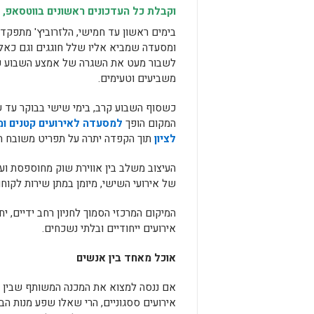
וקבלת כל העדכונים ראשונים בווטסאפ, 
בימים ראשון עד חמישי, הלזרוביץ' מתפקד
ומסעדה שמביא אליו שלל חוגגים וגם כאל
לשבור מעט את השגרה של אמצע השבוע 
משביעים וטעימים.
כשסוף השבוע קרב, בימי שישי בבוקר עד ש
המקום הופך
למסעדה לאירועים קטנים ומ
לציון
תוך הקפדה יתרה על תפריט משובח החל
העיצוב משלב בין אווירת שוק מחוספסת ועו
של אירועי השישי, מיומן במתן שירות לקוח
אירועים ייחודיים ובלתי נשכחים.
אוכל מאחד בין אנשים
אם ננסה למצוא את המכנה המשותף שבין ה
אירועים ססגוניים, הרי שאלו שפע מנות ה