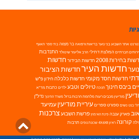
יות
בר מצווה
טרנט
אתר השבוע
בני נוער
בריאות ורפואה
האגף
בתי ספר
התנדבות
המלצת דתילי
רותים חברתיים
הרב אליעזר שינוולד
חדשות
ות בחירות 2008
חדשות הבידור
חדשות העיר
חדשות הציבור
וער
תי
חדשות חסד מקומי
חדשות כלכלה
חידון פ"ש
ים ביבס
טיולים וטבע
חינוך
כתבות
ילדים
מד"א
חנוכה
דיעין
נדל"ן
מודיעין מכבים רעות
מלחמת חרבות ברזל
משרד החינוך
עיריית מודיעין
עמיעד
ספורט
ספרים
נשים
לי בנט
צרכנות
וב
פרשת השבוע
פארק ענבה
פינת האימוץ
גליל
קורונה
לה
תרבות
ראיון 4X6X8
שכונת נופים
לרא