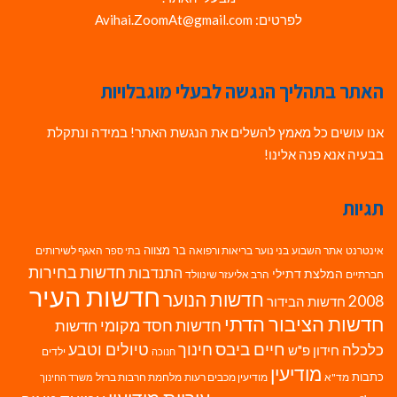
לפרטים: Avihai.ZoomAt@gmail.com
האתר בתהליך הנגשה לבעלי מוגבלויות
אנו עושים כל מאמץ להשלים את הנגשת האתר! במידה ונתקלת
בבעיה אנא פנה אלינו!
תגיות
בר מצווה
אינטרנט
אתר השבוע
בני נוער
בריאות ורפואה
האגף לשירותים
בתי ספר
חדשות בחירות
התנדבות
המלצת דתילי
חברתיים
הרב אליעזר שינוולד
חדשות העיר
חדשות הנוער
2008
חדשות הבידור
חדשות הציבור הדתי
חדשות חסד מקומי
חדשות
חיים ביבס
טיולים וטבע
כלכלה
חינוך
חידון פ"ש
ילדים
חנוכה
מודיעין
כתבות
מד"א
מודיעין מכבים רעות
מלחמת חרבות ברזל
משרד החינוך