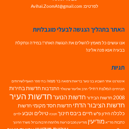
לפרטים: Avihai.ZoomAt@gmail.com
האתר בתהליך הנגשה לבעלי מוגבלויות
אנו עושים כל מאמץ להשלים את הנגשת האתר! במידה ונתקלת
בבעיה אנא פנה אלינו!
תגיות
בר מצווה
אינטרנט
אתר השבוע
בני נוער
בריאות ורפואה
האגף לשירותים
בתי ספר
חדשות בחירות
התנדבות
המלצת דתילי
חברתיים
הרב אליעזר שינוולד
חדשות העיר
חדשות הנוער
2008
חדשות הבידור
חדשות הציבור הדתי
חדשות חסד מקומי
חדשות
חיים ביבס
טיולים וטבע
כלכלה
חינוך
חידון פ"ש
ילדים
חנוכה
מודיעין
כתבות
מד"א
מודיעין מכבים רעות
מלחמת חרבות ברזל
משרד החינוך