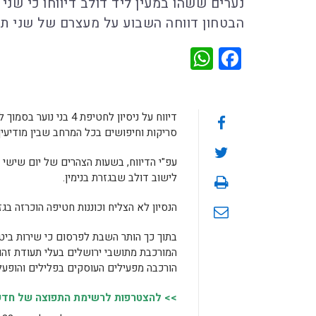
נערים ששהו במעין ליד דולב דיווחו כי שנ
הבטחון דווחה השבוע על מעצרם של שני תו
WhatsApp
Facebook
דיווח על ניסיון לחטיפ
סריקות וחיפושים בכל המרחב שבין מודיעין
עפ"י הדיווח, בשעות הצהרים של יום שישי 
לישוב דולב שבגזרת בנימין.
הנסיון לא הצליח וכוננות חטיפה הוכרזה בגז
בתוך כך הותר השבת לפרסום כי שירות ביט
המורכבת מתושבי ירושלים בעלי תעודת זהו
הורכבה מפעילים העוסקים בפלילים והופעלו
>> להצטרפות לרשימת התפוצה של חדשות