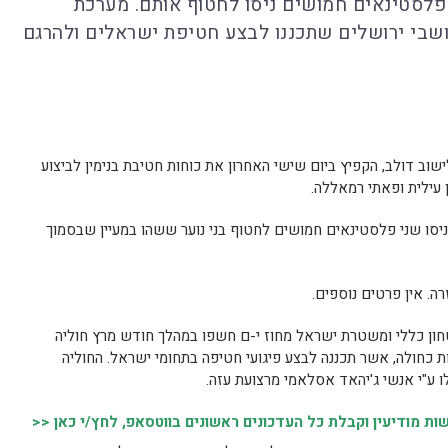
י פלסטינאים חמושים ניסו לחטוף אותם. מערכת
שבי ירושלים שתכננו לבצע חטיפת ישראלים ולהרגם
ת 4 בני נוער בסמוך לישוב דולב, הקפיץ ביום שישי האחרון את כוחות חטיבת בנימין לביצוע
 עילית ופאתי רמאללה.
ניסו שני פלסטינאים חמושים לחטוף בני נוער ששהו במעיין שבסמוך
רה. אין פרטים נוספים.
חון כללי ומשטרת ישראל מחוז י-ם חשפו במהלך חודש מרץ חוליה
ת כחולה, אשר תכננה לבצע פיגועי חטיפה בתחומי ישראל. החוליה
 ע"י אנשי ג'יהאד אסלאמי מרצועת עזה.
 מודיעין וקבלת כל העדכונים ראשונים בווטסאפ, לחץ/י כאן <<