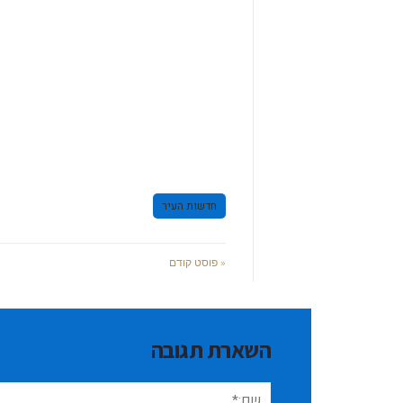
חדשות העיר
« פוסט קודם
השארת תגובה
שם:*