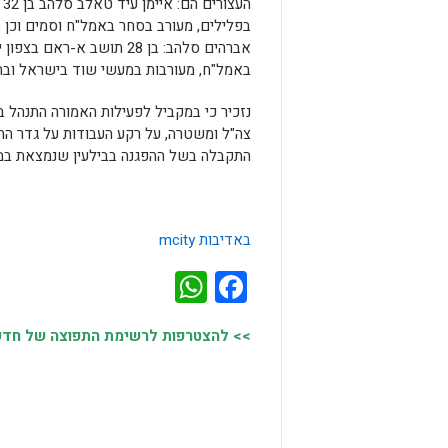
ה
בפלילים, מעורב בסחר באמל"ח וסמים וכן ב
אברהים סלהב: בן 28 תושב 
באמל"ח, מעורבות במעשי שוד בישראל ובה
נזכיר כי במקביל לפעילות האמורה התנהל ב
צה"ל ומשטרה, על רקע העבודות על גדר ההפ
התקבלה בשל ההפגנה בבילעין שנמצאת במרח
באדיבות mcity
WhatsApp
Facebook
>> להצטרפות לרשימת התפוצה של חדשות