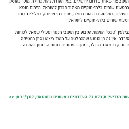
עצורים הם: איימן עיד טאלב סלהב בן 32 תושב צור-באחר בדרום ירושלים, בעל תעודת זהות כחולה, מוכר כעוסק
הסעות שוהים בלתי-חוקיים מאיזור חברון לישראל. היית'ם מוסא
א-ראם בצפון ירושלים, בעל תעודת זהות כחולה, מוכר כמי שעוסק בפלילים: סחר
סעות שוהים בלתי-חוקיים לישראל.
בילעין "טכס" העימות הקבוע בין תושבי הכפר ופעילי שמאל לכוחות
רדה. אין זה מן הנמנע שההחלטה על מועד ביצוע נסיון החטיפה
ק קצר מאוד מדולב, בזמן בו עסוקים כוחות הבטחון בהפגנה.
 מודיעין וקבלת כל העדכונים ראשונים בווטסאפ, לחץ/י כאן <<