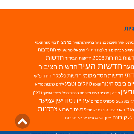
יות
בר מצווה
טרנט
אתר השבוע
בני נוער
בריאות ורפואה
האגף
בתי ספר
התנדבות
המלצת דתילי
רותים חברתיים
הרב אליעזר שינוולד
חדשות
ות בחירות 2008
חדשות הבידור
חדשות העיר
חדשות הציבור
וער
תי
חדשות חסד מקומי
חדשות כלכלה
חידון פ"ש
ים ביבס
טיולים וטבע
חינוך
כתבות
ילדים
מד"א
חנוכה
דיעין
נדל"ן
מודיעין מכבים רעות
מלחמת חרבות ברזל
משרד החינוך
עיריית מודיעין
עמיעד
ספורט
ספרים
נשים
לי בנט
צרכנות
וב
פרשת השבוע
פארק ענבה
פינת האימוץ
גליל
קורונה
לה
תרבות
ראיון 4X6X8
שכונת נופים
לרא