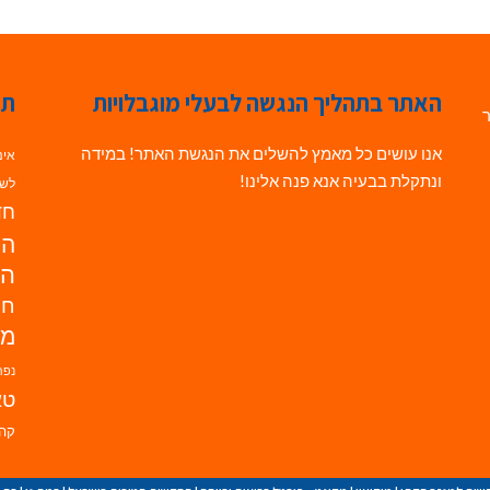
האתר בתהליך הנגשה לבעלי מוגבלויות
תג
ר
אנו עושים כל מאמץ להשלים את הנגשת האתר! במידה
אינ
ונתקלת בבעיה אנא פנה אלינו!
לשי
חדש
הנ
הד
חי
מו
נפת
טא
קהי