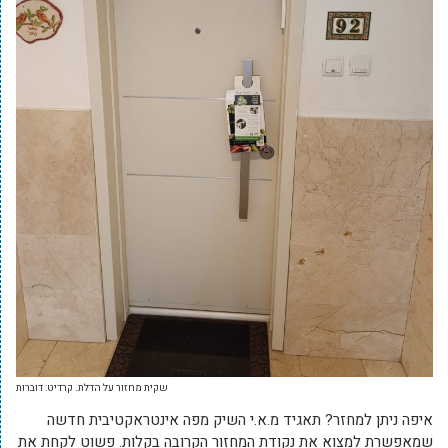
שקית מחזור על הדלת. קרדיט: דוברות
איפה ניתן למחזר? תאגיד מ.א.י השיק מפה אינטראקטיבית חדשה
שמאפשרת למצוא את נקודת המחזור הקרובה בקלות. פשוט לקחת את