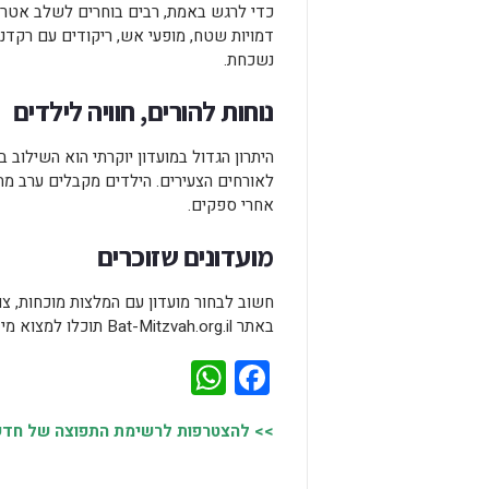
כדי לרגש באמת, רבים בוחרים לשלב אטרקצ
דמויות שטח, מופעי אש, ריקודים עם רקדני
נשכחת.
נוחות להורים, חוויה לילדים
היתרון הגדול במועדון יוקרתי הוא השילוב 
לאורחים הצעירים. הילדים מקבלים ערב מהנ
אחרי ספקים.
מועדונים שזוכרים
חשוב לבחור מועדון עם המלצות מוכחות, צו
באתר Bat-Mitzvah.org.il תוכלו למצוא מידע, טיפים, ומועדונים שמובילים את התחום כבר שנים.
WhatsApp
Facebook
>> להצטרפות לרשימת התפוצה של חדשות