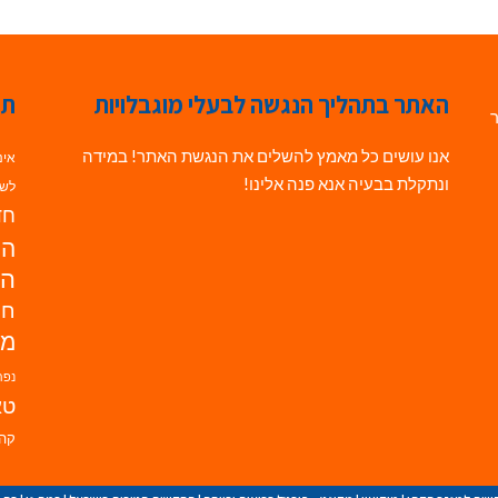
האתר בתהליך הנגשה לבעלי מוגבלויות
תג
ר
אנו עושים כל מאמץ להשלים את הנגשת האתר! במידה
אינ
ונתקלת בבעיה אנא פנה אלינו!
לשי
חדש
הנ
הד
חי
מו
נפת
טא
קהי