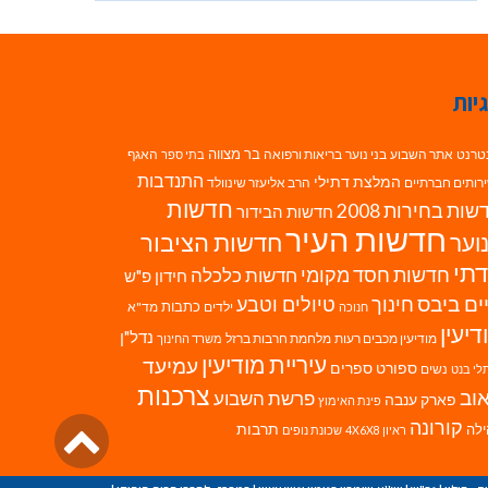
יות
בר מצווה
טרנט
אתר השבוע
בני נוער
בריאות ורפואה
האגף
בתי ספר
התנדבות
המלצת דתילי
רותים חברתיים
הרב אליעזר שינוולד
חדשות
ות בחירות 2008
חדשות הבידור
חדשות העיר
חדשות הציבור
וער
תי
חדשות חסד מקומי
חדשות כלכלה
חידון פ"ש
ים ביבס
טיולים וטבע
חינוך
כתבות
ילדים
מד"א
חנוכה
דיעין
נדל"ן
מודיעין מכבים רעות
מלחמת חרבות ברזל
משרד החינוך
עיריית מודיעין
עמיעד
ספורט
ספרים
נשים
לי בנט
צרכנות
וב
פרשת השבוע
פארק ענבה
פינת האימוץ
גליל
קורונה
לה
תרבות
ראיון 4X6X8
שכונת נופים
לרא