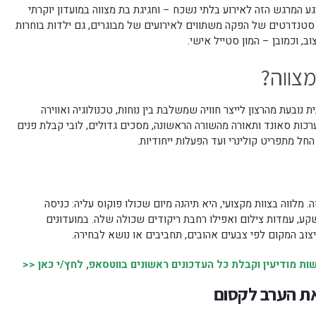
 להפוך את הרגע המרגש הזה לאירוע בלתי נשכח – וחגיגת בת מצווה במועדון יוקרתי
 סטנדרטים של הפקה משתווים לאירועים של מבוגרים, גם ילדות בוחרות
וב, וכמובן – המון סטייל אישי.
מצווה?
 נובעת מהרצון לייצר חוויה שמשלבת בין נוחות, טכנולוגיה ואווירה
רכות סאונד ותאורה מהשורה הראשונה, מסכים גדולים, לובי קבלת פנים
חל מתפריט קולינרי ועד הפעלות ייחודיות.
 מלווה בצוות מקצועי, היא תיהנה מיום שכולו פוקוס עליה: כניסה
קע, עמדות צילום ואפילו רחבת ריקודים שכולה שלה. במועדונים
צוב המקום לפי צבעים אהובים, תחביבים או נושא לבחירה.
 מודיעין וקבלת כל העדכונים ראשונים בווטסאפ, לחץ/י כאן <<
את הערב לקסום