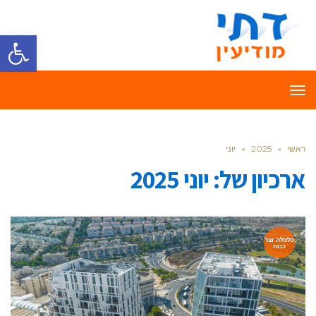
פתח סרגל
תפריט
ראשי
»
2025
»
יוני
ארכיון של:
יוני 2025
כלכלה וצר
כנות