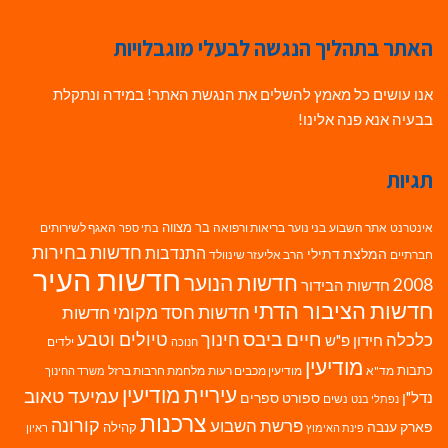
האתר בתהליך הנגשה לבעלי מוגבלויות
אנו עושים כל מאמץ להשלים את הנגשת האתר! במידה ונתקלת
בבעיה אנא פנה אלינו!
תגיות
בר מצווה
אינטרנט
אתר השבוע
בני נוער
בריאות ורפואה
האגף לשירותים
בתי ספר
חדשות בחירות
התנדבות
המלצת דתילי
חברתיים
הרב אליעזר שינוולד
חדשות העיר
חדשות הנוער
2008
חדשות הבידור
חדשות הציבור הדתי
חדשות חסד מקומי
חדשות
חיים ביבס
טיולים וטבע
כלכלה
חינוך
חידון פ"ש
ילדים
חנוכה
מודיעין
כתבות
מד"א
מודיעין מכבים רעות
מלחמת חרבות ברזל
משרד החינוך
עיריית מודיעין
עמיעד טאוב
נדל"ן
ספורט
ספרים
נשים
נפתלי בנט
צרכנות
פרשת השבוע
קורונה
פארק ענבה
קהילה
פינת האימוץ
ראיון