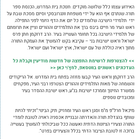
האירוע עצמו כלל שלושה מוקדים. חנוכת בית המדרש, הכנסת ספר
תורה שנתרם אף הוא על ידי משפחת וונגרובסקי וסיום מסכת שבת על
ידי תלמידי הישיבה שלומדים כל יום את הדף היומי לפני התפילה.
ראש העיר מר חיים ביבס ברך את התלמידים וההורים וציין את תרומתם
של תלמידי הישיבה בכל תחומי העשייה בעיר. הרב דרוקמן חתן פרס
ישראל וראש ישיבות בני – עקיבא בקש להמשיך את העמקת התורה
מתוך ראיה כוללת של עם ישראל, ארץ ישראל ועם ישראל.
>> להצטרפות לרשימת התפוצה של חדשות מודיעין וקבלת כל
העדכונים ראשונים בווטסאפ, לחץ/י כאן <<
הרב דרוקמן וראש העיר קבעו מזוזה בפתח בית המדרש. אל הריקודים
והשמחה של מאות התלמידים וההורים הצטרפו רבני העיר, מפקחים
ממשרד החינוך וממרכז ישיבות בנ"ע, ראש ישיבת ההסדר בעיר
ומכובדים נוספים.
מיכאל חרל"פ מ"מ וסגן ראש העיר ומחזיק תיק הבינוי:"זכיתי להיות
שותף בהגדלת תורה והאדרתה ובבניית אכסניה ראויה לטובת לומדי
התורה וצעירי הציונות הדתית ואעשה ככל שביכולתי להמשיך בעשייה
ברוכה זו לטובת הציבור הדתי בכלל והצעירים בפרט".