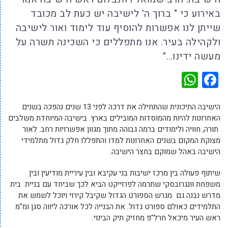
באירוע כי " ברוך ה' לישיבה יש כעת לב מכובד
שייתן לנו אפשרות להוסיף עוד לימוד ואור לישיבה
ולקהילה בעיר. אנו מתפללים כי השכינה תשרה על
מעשה ידינו…"
WhatsApp
Facebook
הישיבה התיכונית שהתחילה את דרכה לפני 13 שנים נהפכה בשנים
האחרונות להיות מהמוסדות המובילים בארץ. בישיבה המיוחדת משלבים
תורה, חוויה ולימודים ברמה גבוהה מתוך מגוון אפשרויות רחב. לאור
מצוקת המקום בשנים האחרונות למדו והתפללו חלק גדול מתלמידי
הישיבה באהל שמוקם בחצר הישיבה.
שיתוף פעולה בין מרכז ישיבות בני עקיבא ובין עיריית מודיעין ובין
משפחת וונגרובסקי שתרמה לפרוייקט הביא לכך שביחד עם בניית בית
מדרש נבנה גם מגרש הספורט הגדול שקיבל קירוי ויוכל לשמש את
התלמידים כאולם ספורט גדול. את הבנייה לכל אורכה ליווה סגן ומ"מ
ראש העיר מיכאל חרל"פ מחזיק תיק הבינוי.