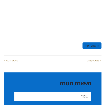
חדשות העיר
« פוסט קודם
פוסט הבא »
השארת תגובה
שם:*