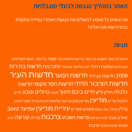
האתר בתהליך הנגשה לבעלי מוגבלויות
אנו עושים כל מאמץ להשלים את הנגשת האתר! במידה ונתקלת
בבעיה אנא פנה אלינו!
תגיות
בר מצווה
אינטרנט
אתר השבוע
בני נוער
בריאות ורפואה
האגף לשירותים
בתי ספר
חדשות בחירות
התנדבות
המלצת דתילי
חברתיים
הרב אליעזר שינוולד
חדשות העיר
חדשות הנוער
2008
חדשות הבידור
חדשות הציבור הדתי
חדשות חסד מקומי
חדשות
חיים ביבס
טיולים וטבע
כלכלה
חינוך
חידון פ"ש
ילדים
חנוכה
מודיעין
כתבות
מד"א
מודיעין מכבים רעות
מלחמת חרבות ברזל
משרד החינוך
עיריית מודיעין
עמיעד טאוב
נדל"ן
ספורט
ספרים
נשים
נפתלי בנט
צרכנות
פרשת השבוע
קורונה
פארק ענבה
קהילה
פינת האימוץ
ראיון
תרבות
4X6X8
שכונת נופים