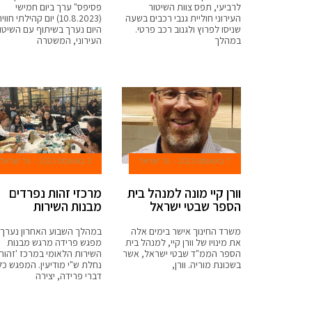
לרביעי, תפס צוות השיטור
פסיפס" ערך ביום חמישי
העירוני חוליית גנבי רכבים בשעה
(10.8.2023) יום קהילתי חווי
שניסו לפרוץ ולגנוב רכב פרטי.
היום נערך בשיתוף עם השיטו
במהלך
העירוני, המשטרה
7 באוגוסט 2023
גל ישראל
3 באוגוסט 2023
גל ישראל
וורן קיי מונה למנהל בית
מרכזי זהות נפרדים
הספר שבטי ישראל
מבנות השירות
משרד החינוך אישר בימים אלה
במהלך השבוע האחרון נערך
את מינויו של וורן קיי, למנהל בית
מפגש פרידה מרגש מבנות
הספר הממ"ד שבטי ישראל, אשר
השירות הלאומי במרכז 'זהות
בשכונת מוריה. וורן,
נחלת ש"י מודיעין. המפגש כל
דברי פרידה, יצירה