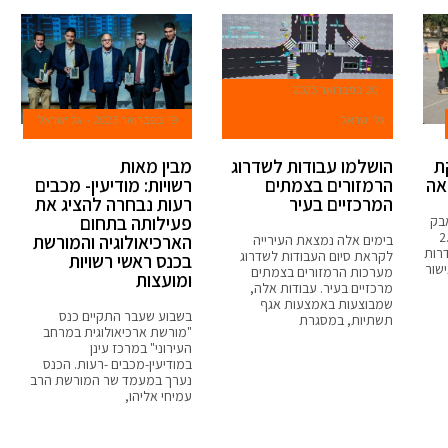
20 בפברואר 2023
גל ישראל
19 בפברואר 2023
גל ישראל
ת
הושלמו עבודות לשדרוג
מבין מאות
אה
הרמזורים בצמתים
רשויות: מודיעין- מכבים
המרכזיים בעיר
רעות נבחרה להציג את
פעילותה בתחום
בק
ביום חמישי 2.3
הארכיאולוגיה והמורשת
בימים אלה נמצאת העירייה
רות
לקראת סיום העבודות לשדרוג
בכנס ראשי רשויות
שור
מערכות הרמזורים בצמתים
ומועצות
מרכזיים בעיר. עבודות אלה,
שמבוצעות באמצעות אגף
בשבוע שעבר התקיים כנס
תשתיות, במסגרת
"מורשת ארכיאולוגית במרחב
העירוני" במרכז עינן
במודיעין-מכבים -רעות. הכנס
נערך במעמד שר המורשת הרב
עמיחי אליהו,