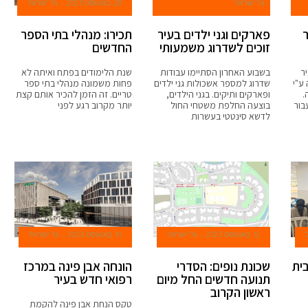
גל ישראל
28 באוגוסט 2023
גל ישראל
פארקים וגני ילדים בעיר
תכירו: מנהלי בתי הספר
זוכים לשדרוג משמעותי
החדשים
ר
בשבוע האחרון הסתיימו עבודות
שנת הלימודים בפתח ואיתה לא
ע"י
שדרוג למספר אשכולות גני ילדים
פחות משמונה מנהלי בתי ספר
.
ופארקים ותיקים. בגני הילדים,
טריים. זה הזמן להכיר אותם קצת
בור
בוצעה החלפת משטחי החול
יותר מקרוב רגע לפני
לדשא סינטטי בעשרות
12 באוגוסט 2023
גל ישראל
10 באוגוסט 2023
גל ישראל
ית
שכונת נופים: הסדרי
הונחה אבן פינה במרכז
תנועה חדשים החל מיום
רפואי חדש בעיר
ראשון הקרוב
טקס הנחת אבן פינה להקמת