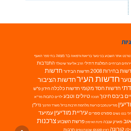
יות
בר מצווה
טרנט
אתר השבוע
בני נוער
בריאות ורפואה
האגף
בתי ספר
התנדבות
המלצת דתילי
רותים חברתיים
הרב אליעזר שינוולד
חדשות
ות בחירות 2008
חדשות הבידור
חדשות העיר
חדשות הציבור
וער
תי
חדשות חסד מקומי
חדשות כלכלה
חידון פ"ש
ים ביבס
טיולים וטבע
חינוך
כתבות
ילדים
מד"א
חנוכה
דיעין
נדל"ן
מודיעין מכבים רעות
מלחמת חרבות ברזל
משרד החינוך
עיריית מודיעין
עמיעד
ספורט
ספרים
נשים
לי בנט
צרכנות
וב
פרשת השבוע
פארק ענבה
פינת האימוץ
קורונה
לה
תרבות
ראיון 4X6X8
שכונת נופים