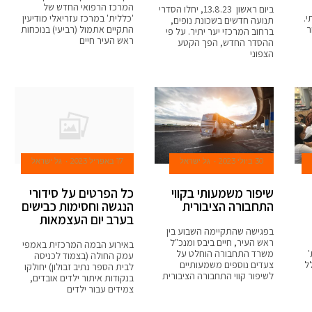
המרכז הרפואי החדש של
ביום ראשון 13.8.23, יחלו הסדרי
תי.
'כללית' במרכז עזריאלי מודיעין
תנועה חדשים בשכונת נופים,
ר
התקיים אתמול (רביעי) בנוכחות
ברחוב המרכזי יער יתיר. על פי
ראש העיר חיים
ההסדר החדש, הפך הקטע
הצפוני
30 ביולי 2023
גל ישראל
17 באפריל 2023
גל ישראל
שיפור משמעותי בקווי
כל הפרטים על סידורי
התחבורה הציבורית
הנגשה וחסימות כבישים
בערב יום העצמאות
בפגישה שהתקיימה השבוע בין
ראש העיר, חיים ביבס ומנכ"ל
באירוע הבמה המרכזית באמפי
'
משרד התחבורה הוחלט על
עמק החולה (בצמוד לכניסה
ל
צעדים נוספים משמעותיים
לבית הספר נתיב זבולון) יחולקו
לשיפור קווי התחבורה הציבורית
בנקודות איתור ילדים אובדים,
צמידים עבור ילדים