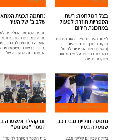
גל ישראל
גל ישראל
בצל המלחמה: רשת
נחתמה תכנית המתאר
הספריות חוזרת לפעול
שלב ב' של העיר
במתכונת חירום
תכנית המתאר הכוללנית לעי
מודיעין מכבים רעות, נחתמה 
לאחר הערכת מצב ולאור הנחיות
הוועדה המחוזית לתכנון ובניה
פיקוד העורף, תחזור היום
מדובר בבשורה משמעותית ע
(ראשון) רשת הספריות לפעול
התפתחותה החשובה של
במתכונת חירום. על פי המתווה
שנקבע, תפעל
24 באוגוסט 2023
גל ישראל
13 באוגוסט 2023
גל ישראל
נתפסה חוליית גנבי רכב
יום קהילה ומשטרה בב
שפעלה בעיר
הספר "פסיפס"
בלילה שבין יום שלישי 22.8
בית הספר המיוחד לחינוך "