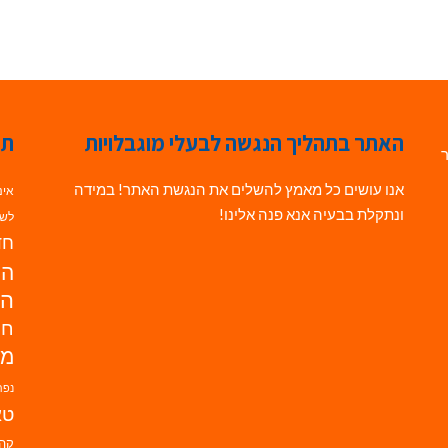
האתר בתהליך הנגשה לבעלי מוגבלויות
תג
ר
אנו עושים כל מאמץ להשלים את הנגשת האתר! במידה
אינ
ונתקלת בבעיה אנא פנה אלינו!
לשי
חדש
הנ
הד
חי
מו
נפת
טא
קהי